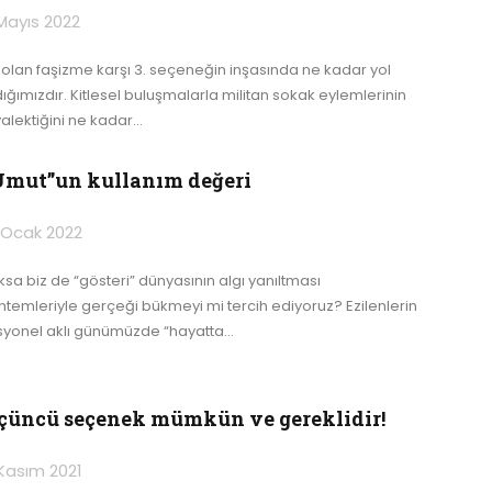
Mayıs 2022
lolan faşizme karşı 3. seçeneğin inşasında ne kadar yol
dığımızdır. Kitlesel buluşmalarla militan sokak eylemlerinin
yalektiğini ne kadar
…
Umut”un kullanım değeri
 Ocak 2022
ksa biz de “gösteri” dünyasının algı yanıltması
ntemleriyle gerçeği bükmeyi mi tercih ediyoruz?
Ezilenlerin
syonel aklı günümüzde “hayatta
…
çüncü seçenek mümkün ve gereklidir!
Kasım 2021