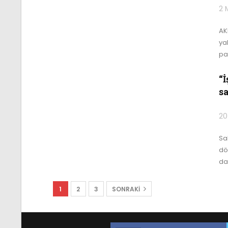
2 
AK
ya
par
“
s
20
Sa
dör
da
1
2
3
SONRAKI