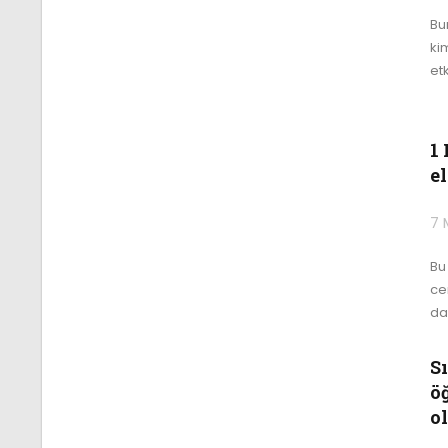
Bu
ki
et
1
e
7 
Bu
ce
da
S
ö
o