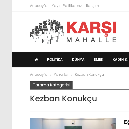
Anasayfa
Yayın Politikamız
İletişim
POLITIKA
DÜNYA
EMEK
KADIN & 
Anasayfa
Yazarlar
Kezban Konukçu
Tarama Kategorisi
Kezban Konukçu
E