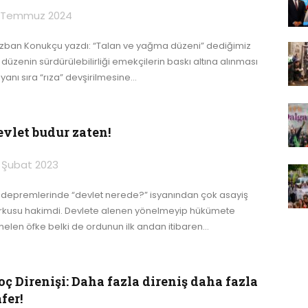
 Temmuz 2024
zban Konukçu yazdı: “Talan ve yağma düzeni” dediğimiz
 düzenin sürdürülebilirliği emekçilerin baskı altına alınması
yanı sıra “rıza” devşirilmesine
…
evlet budur zaten!
 Şubat 2023
 depremlerinde “devlet nerede?” isyanından çok asayiş
rkusu hakimdi. Devlete alenen yönelmeyip hükümete
nelen öfke belki de ordunun ilk andan itibaren
…
ç Direnişi: Daha fazla direniş daha fazla
fer!