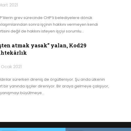
Mart 2021
P’lilerin grev sürecinde CHP’li belediyelere dönük
klaşımlarından sonra işçinin hakkını vermeyen kendi
tisini değil de hakkını isteyen işçiyi sorumlu
…
İşten atmak yasak” yalan, Kod29
ahtekârlık
 Ocak 2021
ldırılar sürerken direniş de örgütleniyor. Şu anda ülkenin
t bir yanında işçiler direniyor. Bir araya gelmeye çalışıyor,
yanışmayı büyütmeye
…