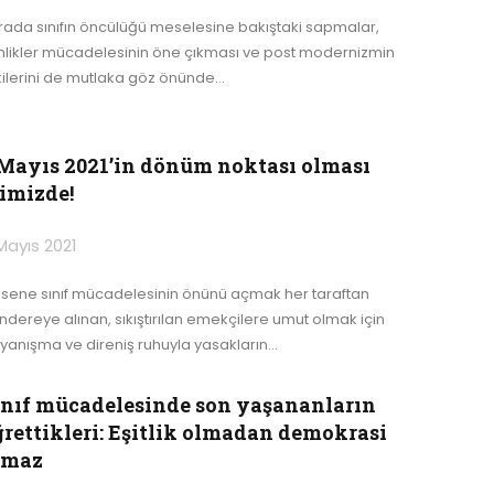
rada sınıfın öncülüğü meselesine bakıştaki sapmalar,
mlikler mücadelesinin öne çıkması ve post modernizmin
kilerini de mutlaka göz önünde
…
 Mayıs 2021’in dönüm noktası olması
limizde!
Mayıs 2021
 sene sınıf mücadelesinin önünü açmak her taraftan
ndereye alınan, sıkıştırılan emekçilere umut olmak için
yanışma ve direniş ruhuyla yasakların
…
ınıf mücadelesinde son yaşananların
ğrettikleri: Eşitlik olmadan demokrasi
lmaz