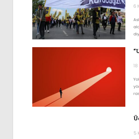
6 
As
al
di
“
18
Yo
yö
ra
Ü
5 