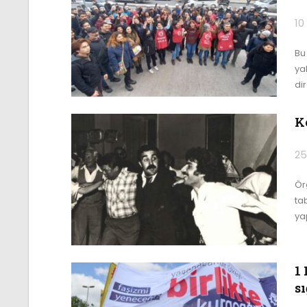
10
Bu
ya
di
K
25
Ör
ta
ya
1 
s