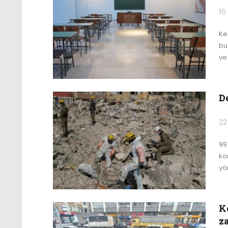
16
Ke
bu
ve 
D
22
99
ko
yö
Ko
za