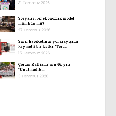
31 Temmuz 2026
Sosyalist bir ekonomik model
mümkün mü?
27 Temmuz 2026
Sınıf hareketinin yol arayışına
kıymetli bir katkı: “Ters…
15 Temmuz 2026
Çorum Katliamı’nın 46. yılı:
“Unutmadık,…
3 Temmuz 2026