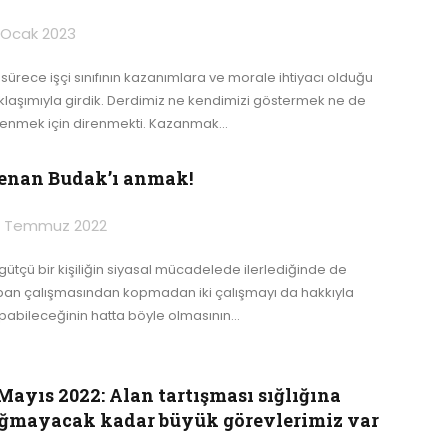
 Ocak 2023
 sürece işçi sınıfının kazanımlara ve morale ihtiyacı olduğu
klaşımıyla girdik. Derdimiz ne kendimizi göstermek ne de
renmek için direnmekti. Kazanmak
…
enan Budak’ı anmak!
 Temmuz 2022
gütçü bir kişiliğin siyasal mücadelede ilerlediğinde de
ban çalışmasından kopmadan iki çalışmayı da hakkıyla
pabileceğinin hatta böyle olmasının
…
Mayıs 2022: Alan tartışması sığlığına
ığmayacak kadar büyük görevlerimiz var