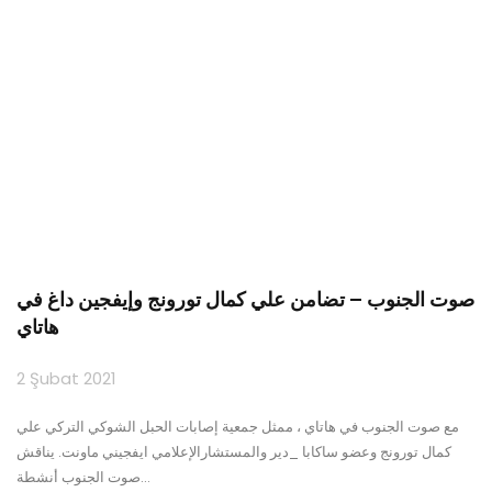
صوت الجنوب – تضامن علي كمال تورونج وإيفجين داغ في
هاتاي
2 Şubat 2021
مع صوت الجنوب في هاتاي ، ممثل جمعية إصابات الحبل الشوكي التركي علي
كمال تورونج وعضو ساكابا _دير والمستشارالإعلامي ايفجيني ماونت. يناقش
صوت الجنوب أنشطة
…