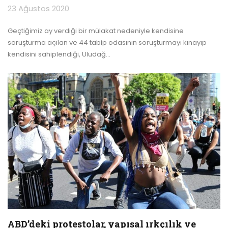
23 Ağustos 2020
Geçtiğimiz ay verdiği bir mülakat nedeniyle kendisine
soruşturma açılan ve 44 tabip odasının soruşturmayı kınayıp
kendisini sahiplendiği, Uludağ
…
ABD’deki protestolar, yapısal ırkçılık ve