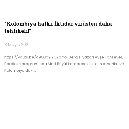
“Kolombiya halkı: İktidar virüsten daha
tehlikeli!”
8 Mayıs 2021
https://youtu.be/d9GJa9IYGZo Yol Dergisi yazarı Ayşe Tansever,
Paralaks programında Mert Büyükkarabacak’ın Latin Amerika ve
Kolombiya’daki…