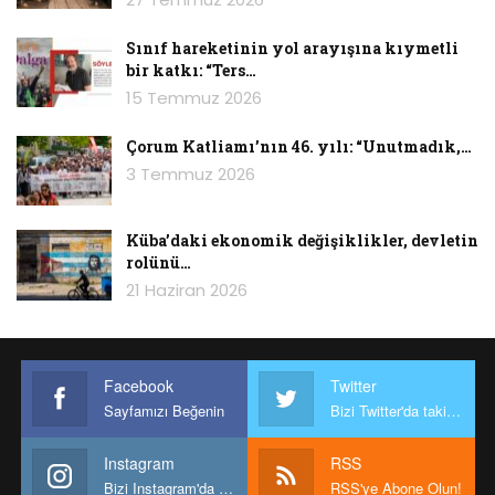
Sınıf hareketinin yol arayışına kıymetli
bir katkı: “Ters…
15 Temmuz 2026
Çorum Katliamı’nın 46. yılı: “Unutmadık,…
3 Temmuz 2026
Küba’daki ekonomik değişiklikler, devletin
rolünü…
21 Haziran 2026
Facebook
Twitter
Sayfamızı Beğenin
Bizi Twitter'da takip edin
Instagram
RSS
Bizi Instagram'da takip edin
RSS'ye Abone Olun!