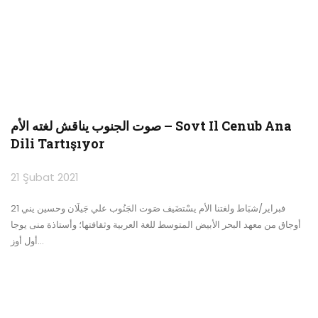
صوت الجنوب يناقش لغته الأم – Sovt Il Cenub Ana
Dili Tartışıyor
21 Şubat 2021
21 فبراير/شبَاط ولغتنا الأم يسْتضَيف صَوت الجَنُوب علي جَيلَان وحسين يني
أوجاق من معهد البحر الأبيض المتوسط للغة العربية وثقافتها؛ وأستاذة منى يوجا
أول أوز
…