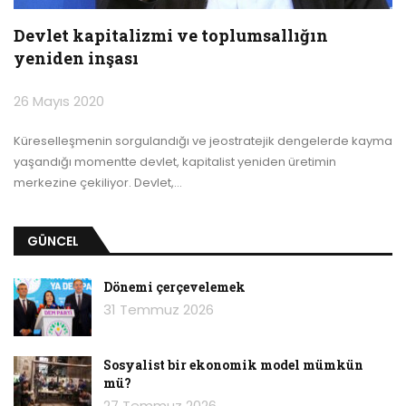
Devlet kapitalizmi ve toplumsallığın
yeniden inşası
26 Mayıs 2020
Küreselleşmenin sorgulandığı ve jeostratejik dengelerde kayma
yaşandığı momentte devlet, kapitalist yeniden üretimin
merkezine çekiliyor. Devlet,
…
GÜNCEL
Dönemi çerçevelemek
31 Temmuz 2026
Sosyalist bir ekonomik model mümkün
mü?
27 Temmuz 2026