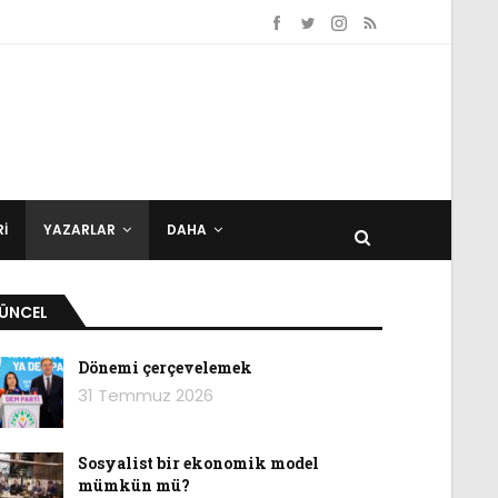
I
YAZARLAR
DAHA
ÜNCEL
Dönemi çerçevelemek
31 Temmuz 2026
Sosyalist bir ekonomik model
mümkün mü?