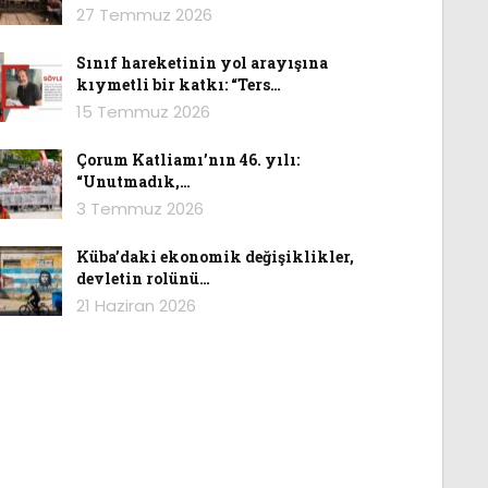
27 Temmuz 2026
Sınıf hareketinin yol arayışına
kıymetli bir katkı: “Ters…
15 Temmuz 2026
Çorum Katliamı’nın 46. yılı:
“Unutmadık,…
3 Temmuz 2026
Küba’daki ekonomik değişiklikler,
devletin rolünü…
21 Haziran 2026