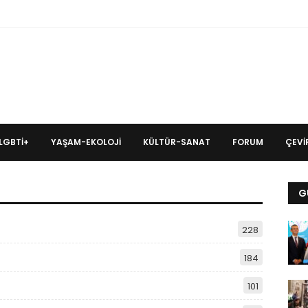
LGBTİ+
YAŞAM-EKOLOJI
KÜLTÜR-SANAT
FORUM
ÇEVIR
G
228
184
101