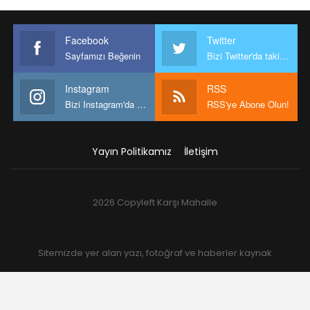
Facebook
Twitter
Sayfamızı Beğenin
Bizi Twitter'da takip edin
Instagram
RSS
Bizi Instagram'da takip edin
RSS'ye Abone Olun!
Yayın Politikamız
İletişim
2026 Copyleft Karşı Mahalle
Sitemizde yer alan yazı, fotoğraf ve haberler kaynak
gösterilmek şartıyla kullanılabilir.