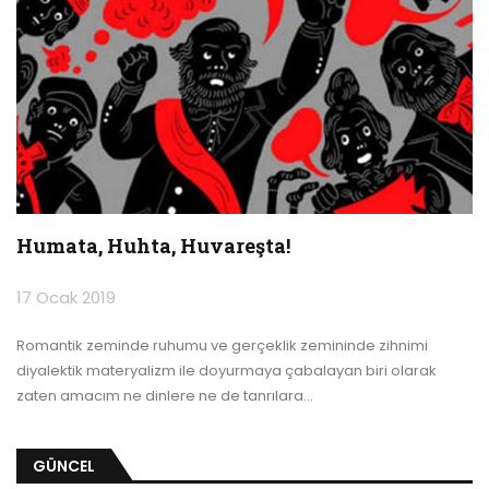
Humata, Huhta, Huvareşta!
17 Ocak 2019
Romantik zeminde ruhumu ve gerçeklik zemininde zihnimi
diyalektik materyalizm ile doyurmaya çabalayan biri olarak
zaten amacım ne dinlere ne de tanrılara
…
GÜNCEL