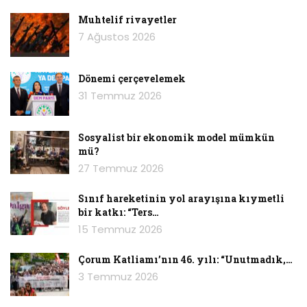
Muhtelif rivayetler
7 Ağustos 2026
Dönemi çerçevelemek
31 Temmuz 2026
Sosyalist bir ekonomik model mümkün
mü?
27 Temmuz 2026
Sınıf hareketinin yol arayışına kıymetli
bir katkı: “Ters…
15 Temmuz 2026
Çorum Katliamı’nın 46. yılı: “Unutmadık,…
3 Temmuz 2026