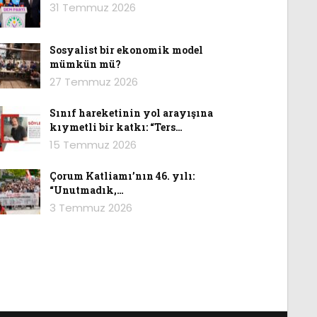
31 Temmuz 2026
Sosyalist bir ekonomik model
mümkün mü?
27 Temmuz 2026
Sınıf hareketinin yol arayışına
kıymetli bir katkı: “Ters…
15 Temmuz 2026
Çorum Katliamı’nın 46. yılı:
“Unutmadık,…
3 Temmuz 2026