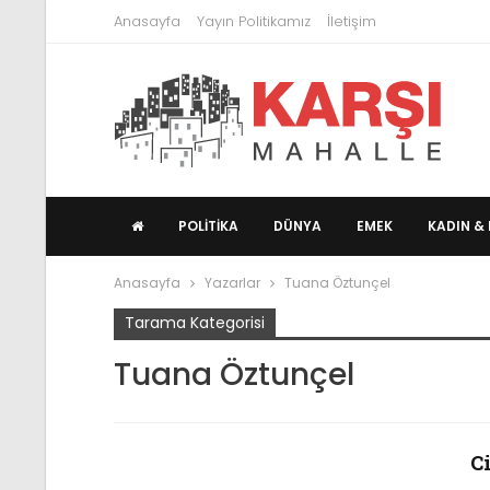
Anasayfa
Yayın Politikamız
İletişim
POLITIKA
DÜNYA
EMEK
KADIN & 
Anasayfa
Yazarlar
Tuana Öztunçel
Tarama Kategorisi
Tuana Öztunçel
C