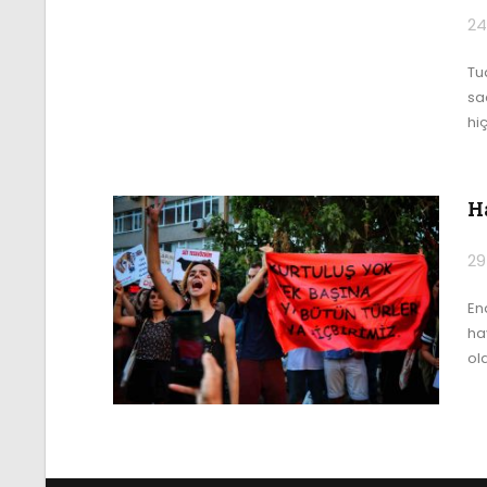
24
Tu
sa
hiç
H
29
En
ha
ol