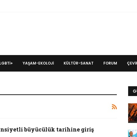
LGBTİ+
YAŞAM-EKOLOJI
KÜLTÜR-SANAT
FORUM
ÇEVIR
G
insiyetli büyücülük tarihine giriş