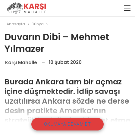
Anasayfa
Dünya
Duvarın Dibi – Mehmet
Yılmazer
10 Şubat 2020
Karşı Mahalle
Burada Ankara tam bir açmaz
içine düşmektedir. İdlip savaşı
uzatılırsa Ankara sözde ne derse
desin pratikte Amerika’nın
stratejik hedeflerine hizmet etme
OKUMAYA DEVAM ET
konumuna düşecektir.