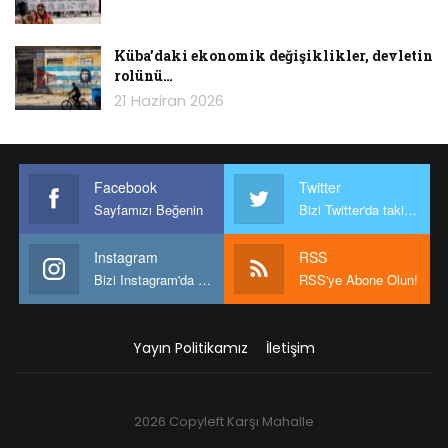
Küba’daki ekonomik değişiklikler, devletin
rolünü…
21 Haziran 2026
Facebook
Twitter
Sayfamızı Beğenin
Bizi Twitter'da takip edin
Instagram
RSS
Bizi Instagram'da takip edin
RSS'ye Abone Olun!
Yayın Politikamız
İletişim
2026 Copyleft Karşı Mahalle