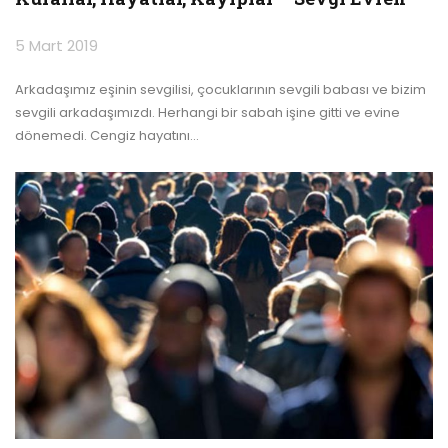
5 Mart 2019
Arkadaşımız eşinin sevgilisi, çocuklarının sevgili babası ve bizim
sevgili arkadaşımızdı. Herhangi bir sabah işine gitti ve evine
dönemedi. Cengiz hayatını
…