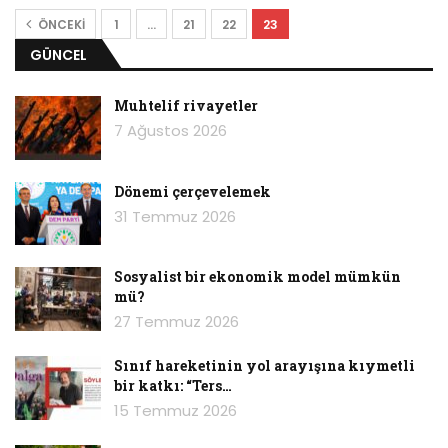
ÖNCEKI
1
…
21
22
23
GÜNCEL
Muhtelif rivayetler
7 Ağustos 2026
Dönemi çerçevelemek
31 Temmuz 2026
Sosyalist bir ekonomik model mümkün
mü?
27 Temmuz 2026
Sınıf hareketinin yol arayışına kıymetli
bir katkı: “Ters…
15 Temmuz 2026