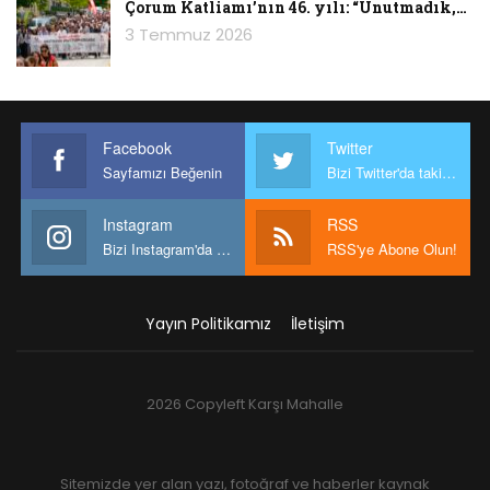
Çorum Katliamı’nın 46. yılı: “Unutmadık,…
3 Temmuz 2026
Facebook
Twitter
Sayfamızı Beğenin
Bizi Twitter'da takip edin
Instagram
RSS
Bizi Instagram'da takip edin
RSS'ye Abone Olun!
Yayın Politikamız
İletişim
2026 Copyleft Karşı Mahalle
Sitemizde yer alan yazı, fotoğraf ve haberler kaynak