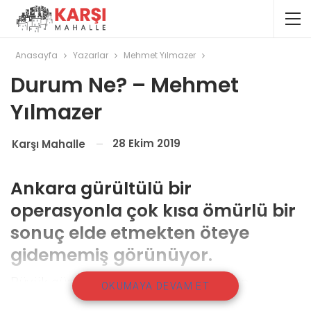
Anasayfa
Yazarlar
Mehmet Yılmazer
Durum Ne? – Mehmet
Yılmazer
28 Ekim 2019
Karşı Mahalle
Ankara gürültülü bir
operasyonla çok kısa ömürlü bir
sonuç elde etmekten öteye
gidememiş görünüyor.
Büyük gürültülerle başlayan operasyon
OKUMAYA DEVAM ET
beklenenden erken bitti. Ancak yeni durumla