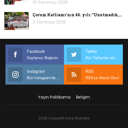
15 Temmuz 2026
Çorum Katliamı’nın 46. yılı: “Unutmadık,…
3 Temmuz 2026
Facebook
Twitter
Sayfamızı Beğenin
Bizi Twitter'da takip edin
Instagram
RSS
Bizi Instagram'da takip edin
RSS'ye Abone Olun!
Yayın Politikamız
İletişim
2026 Copyleft Karşı Mahalle