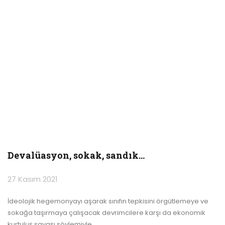
Devalüasyon, sokak, sandık…
27 Kasım 2021
İdeolojik hegemonyayı aşarak sınıfın tepkisini örgütlemeye ve
sokağa taşırmaya çalışacak devrimcilere karşı da ekonomik
kurtuluş savaşı söylemiyle
…