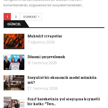
konumlandıran, özgüvensiz bir sosyalist hareketin
…
1
2
SONRAKI
GÜNCEL
Muhtelif rivayetler
7 Ağustos 2026
Dönemi çerçevelemek
31 Temmuz 2026
Sosyalist bir ekonomik model mümkün
mü?
27 Temmuz 2026
Sınıf hareketinin yol arayışına kıymetli
bir katkı: “Ters…