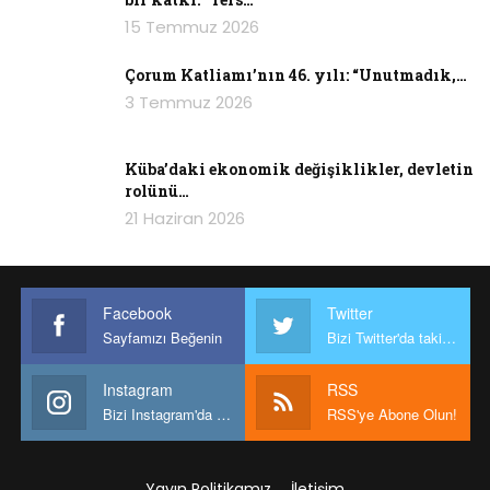
15 Temmuz 2026
Çorum Katliamı’nın 46. yılı: “Unutmadık,…
3 Temmuz 2026
Küba’daki ekonomik değişiklikler, devletin
rolünü…
21 Haziran 2026
Facebook
Twitter
Sayfamızı Beğenin
Bizi Twitter'da takip edin
Instagram
RSS
Bizi Instagram'da takip edin
RSS'ye Abone Olun!
Yayın Politikamız
İletişim