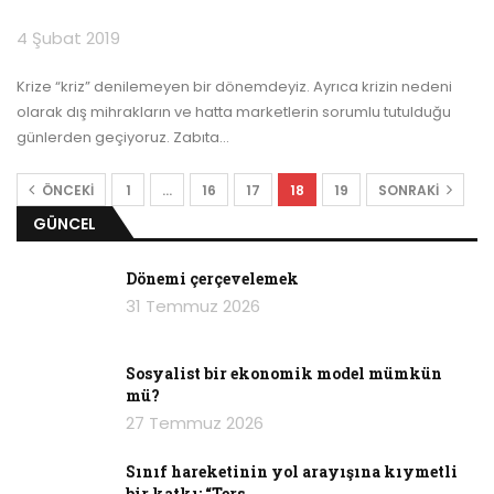
4 Şubat 2019
Krize “kriz” denilemeyen bir dönemdeyiz. Ayrıca krizin nedeni
olarak dış mihrakların ve hatta marketlerin sorumlu tutulduğu
günlerden geçiyoruz. Zabıta
…
ÖNCEKI
1
…
16
17
18
19
SONRAKI
GÜNCEL
Dönemi çerçevelemek
31 Temmuz 2026
Sosyalist bir ekonomik model mümkün
mü?
27 Temmuz 2026
Sınıf hareketinin yol arayışına kıymetli
bir katkı: “Ters…