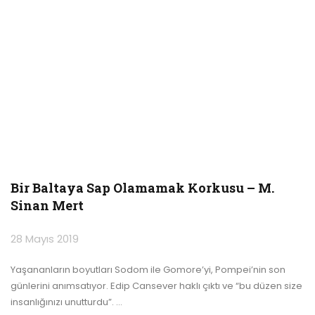
Bir Baltaya Sap Olamamak Korkusu – M.
Sinan Mert
28 Mayıs 2019
Yaşananların boyutları Sodom ile Gomore’yi, Pompei’nin son
günlerini anımsatıyor. Edip Cansever haklı çıktı ve “bu düzen size
insanlığınızı unutturdu”.
…