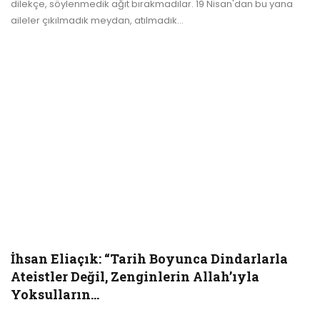
dilekçe, söylenmedik ağıt bırakmadılar. 19 Nisan'dan bu yana
aileler çıkılmadık meydan, atılmadık
…
İhsan Eliaçık: “Tarih Boyunca Dindarlarla
Ateistler Değil, Zenginlerin Allah’ıyla
Yoksulların…