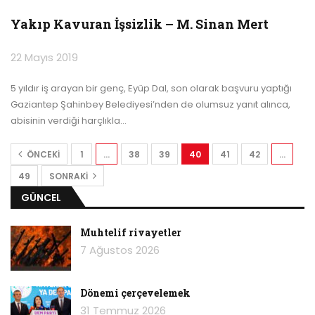
Yakıp Kavuran İşsizlik – M. Sinan Mert
22 Mayıs 2019
5 yıldır iş arayan bir genç, Eyüp Dal, son olarak başvuru yaptığı
Gaziantep Şahinbey Belediyesi’nden de olumsuz yanıt alınca,
abisinin verdiği harçlıkla
…
ÖNCEKI
1
…
38
39
40
41
42
…
49
SONRAKI
GÜNCEL
Muhtelif rivayetler
7 Ağustos 2026
Dönemi çerçevelemek
31 Temmuz 2026