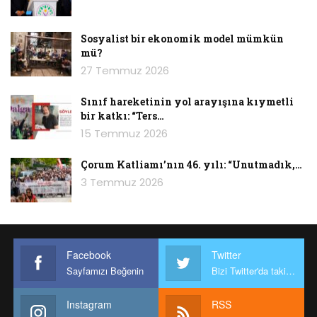
Sosyalist bir ekonomik model mümkün
mü?
27 Temmuz 2026
Sınıf hareketinin yol arayışına kıymetli
bir katkı: “Ters…
15 Temmuz 2026
Çorum Katliamı’nın 46. yılı: “Unutmadık,…
3 Temmuz 2026
Facebook
Twitter
Sayfamızı Beğenin
Bizi Twitter'da takip edin
Instagram
RSS