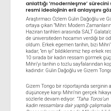
anlattığı ‘modernleşme’ sürecini
resmi ideolojinin eril anlayışını g
Araştırmacı Özlem Gülin Dağoğlu ve G
ortaya çıkan “Mihri: Modern Zamanları
Haziran tarihleri arasında SALT Galata’d
de üniversiteden hocamın verdiği bir öde
oldum. Erkek egemen tarihin, bizi Mihri
kadar; “en iyi” bildiklerimiz hep erkek r
10 sırada bir kadın ressam görmek güç
Mihri’yi tarihin o tozlu sayfalarından kop
kadındır: Gülin Dağoğlu ve Gizem Tong
Gizem Tongo bir röportajında serginin a
düşünceye karşı Mihri’nin gerçek hika
sözlerle devam ediyor:
“Taha Toros’un 
kadın ressamlara dair yaptığı çalışmalar