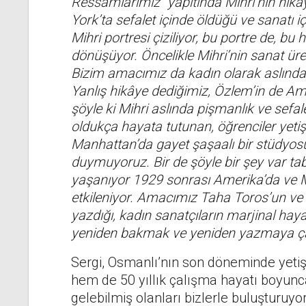
Ressamlarımız” yapıtında Mihri’nin hikây
York’ta sefalet içinde öldüğü ve sanatı iç
Mihri portresi çiziliyor, bu portre de, b
dönüşüyor. Öncelikle Mihri’nin sanat üre
Bizim amacımız da kadın olarak aslında
Yanlış hikâye dediğimiz, Özlem’in de Ame
şöyle ki Mihri aslında pişmanlık ve sefal
oldukça hayata tutunan, öğrenciler yetişt
Manhattan’da gayet şaşaalı bir stüdyosu 
duymuyoruz. Bir de şöyle bir şey var tab
yaşanıyor 1929 sonrası Amerika’da ve M
etkileniyor. Amacımız Taha Toros’un ve
yazdığı, kadın sanatçıların marjinal hayat
yeniden bakmak ve yeniden yazmaya ça
Sergi, Osmanlı’nın son döneminde yetiş
hem de 50 yıllık çalışma hayatı boyun
gelebilmiş olanları bizlerle buluşturuyor