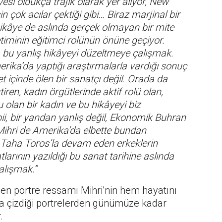
esi oldukça trajik olarak yer alıyor, New
in çok acılar çektiği gibi… Biraz marjinal bir
u hikâye de aslında gerçek olmayan bir mite
timinin eğitimci rolünün önüne geçiyor.
 bu yanlış hikâyeyi düzeltmeye çalışmak.
rika’da yaptığı araştırmalarla vardığı sonuç
et içinde ölen bir sanatçı değil. Orada da
iren, kadın örgütlerinde aktif rolü olan,
olan bir kadın ve bu hikâyeyi biz
ii, bir yandan yanlış değil, Ekonomik Buhran
ihri de Amerika’da elbette bundan
 Taha Toros’la devam eden erkeklerin
larının yazıldığı bu sanat tarihine aslında
lışmak.”
en portre ressamı Mihri’nin hem hayatını
ca çizdiği portrelerden günümüze kadar
.