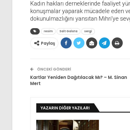
Kadın hakları derneklerinde faaliyet yü
konuşmalar yaparak mücadele eden ve c
dokunulmazlığını yansıtan Mihri’ye sev
resim
Salt Galata
sergi
Paylaş
ÖNCEKI GÖNDERI
Kartlar Yeniden Dağıtılacak Mı? – M. Sinan
Mert
YAZARIN DIĞER YAZILARI