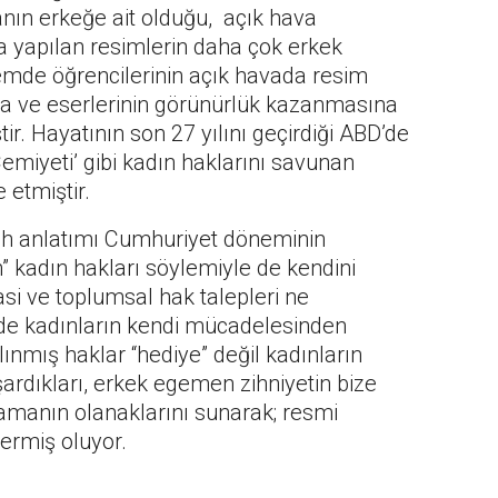
anın erkeğe ait olduğu, açık hava
 yapılan resimlerin daha çok erkek
emde öğrencilerinin açık havada resim
a ve eserlerinin görünürlük kazanmasına
. Hayatının son 27 yılını geçirdiği ABD’de
emiyeti’ gibi kadın haklarını savunan
 etmiştir.
arih anlatımı Cumhuriyet döneminin
n” kadın hakları söylemiyle de kendini
asi ve toplumsal hak talepleri ne
 de kadınların kendi mücadelesinden
ınmış haklar “hediye” değil kadınların
şardıkları, erkek egemen zihniyetin bize
lamanın olanaklarını sunarak; resmi
sermiş oluyor.