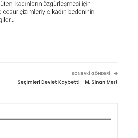
rüten, kadınların özgürleşmesi için
esur çizimleriyle kadın bedeninin
giler…
SONRAKI GÖNDERI
Seçimleri Devlet Kaybetti – M. Sinan Mert