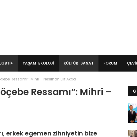
LGBTİ+
YAŞAM-EKOLOJI
KÜLTÜR-SANAT
FORUM
ÇEVIR
be Ressamı”: Mihri – Neslihan Elif Akça
öçebe Ressamı”: Mihri –
G
rı, erkek egemen zihniyetin bize