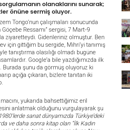
 sorgulamanın olanaklarını sunarak;
özler önüne sermiş oluyor.
izem Tongo’nun çalışmaları sonucunda
n Göçebe Ressamı” sergisi, 7 Mart-9
a ziyaretteydi. Gidenleriniz olmuştur. Ben
v için gittiğim bu sergide, Mihri’yi tanımış
’yle tanıştırma olasılığı olmadı bugüne
essamlardır. Google’a bile yazdığımızda ilk
. Burada şunu da görmüş oluyoruz ki
arıp açığa çıkaran, bizlere tanıtan iki
o.
macını, yukarıda bahsettiğimiz eril
yesini anlatmak olduğunu vurgulayarak şu
1980’lerde sanat dünyamızda Türkiye’deki
da ve daha sonra kitap olan “İlk Kadın