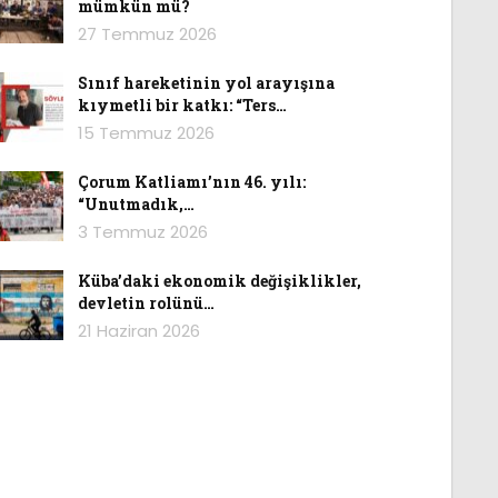
mümkün mü?
27 Temmuz 2026
Sınıf hareketinin yol arayışına
kıymetli bir katkı: “Ters…
15 Temmuz 2026
Çorum Katliamı’nın 46. yılı:
“Unutmadık,…
3 Temmuz 2026
Küba’daki ekonomik değişiklikler,
devletin rolünü…
21 Haziran 2026