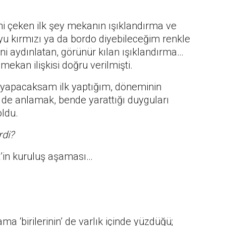
i çeken ilk şey mekanın ışıklandırma ve
yu kırmızı ya da bordo diyebileceğim renkle
ni aydınlatan, görünür kılan ışıklandırma…
ekan ilişkisi doğru verilmişti.
a yapacaksam ilk yaptığım, döneminin
yi de anlamak, bende yarattığı duyguları
ldu.
rdi?
’in kuruluş aşaması…
ama ‘birilerinin’ de varlık içinde yüzdüğü;