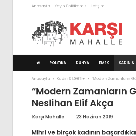
Anasayfa
Yayın Politikamız
İletişim
POLITIKA
DÜNYA
EMEK
KADIN & 
Anasayfa
Kadın & LGBTİ+
“Modern Zamanların Göçe
“Modern Zamanların G
Neslihan Elif Akça
23 Haziran 2019
Karşı Mahalle
Mihri ve birçok kadının başardıkla