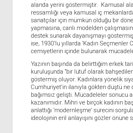
alanda yerini göstermiştir. Kamusal al
ressamlığı veya kamusal iç mekanlarda
sanatçılar için mümkün olduğu bir dön
yapmasına, canlı modelden çalışmasın
destek sunarak dayanışmayı göstermiştir
ise, 1930’lu yıllarda ‘Kadın Seçmenler C
cemiyetlerin içinde bulunarak mücadele
Yazının başında da belirttiğim erkek t
kuruluşunda “bir lütuf olarak bahşedile
göstermiş oluyor. Kadınlara yönelik siy
Cumhuriyet’in ilanıyla gökten düştü ne
bağımsız gelişti. Mücadeleler sonucu al
kazanımıdır. Mihri ve birçok kadının ba
anlattığı ‘modernleşme’ sürecini sorgu
ideolojinin eril anlayışını gözler önüne 