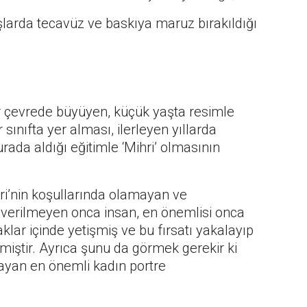
şlarda tecavüz ve baskıya maruz bırakıldığı
ir çevrede büyüyen, küçük yaşta resimle
 sınıfta yer alması, ilerleyen yıllarda
rada aldığı eğitimle ‘Mihri’ olmasının
ri’nin koşullarında olamayan ve
n verilmeyen onca insan, en önemlisi onca
klar içinde yetişmiş ve bu fırsatı yakalayıp
zmiştir. Ayrıca şunu da görmek gerekir ki
rlayan en önemli kadın portre