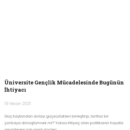
Üniversite Gençlik Mücadelesinde Bugünün
İhtiyacı
19 Nisan 2021
Güç kaybından dolayı güçsüzlükleri birleştirip, tarifsiz bir
çorbaya dönüştürmek mi? Yoksa ihtiyaç olan politikanın hayata
geçirilmesi için sınırlı güçleri
…