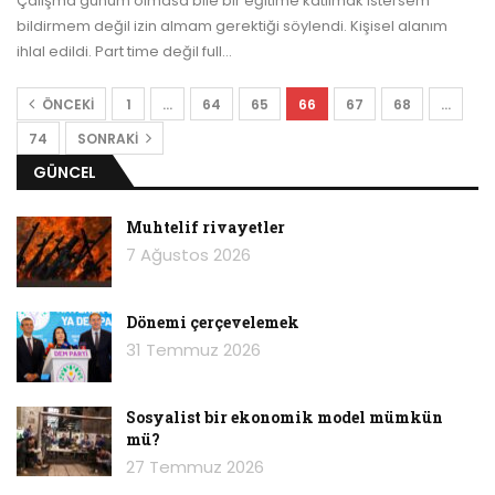
Çalışma günüm olmasa bile bir eğitime katılmak istersem
bildirmem değil izin almam gerektiği söylendi. Kişisel alanım
ihlal edildi. Part time değil full
…
ÖNCEKI
1
…
64
65
66
67
68
…
74
SONRAKI
GÜNCEL
Muhtelif rivayetler
7 Ağustos 2026
Dönemi çerçevelemek
31 Temmuz 2026
Sosyalist bir ekonomik model mümkün
mü?
27 Temmuz 2026