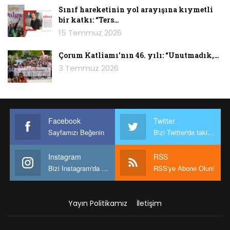
Sınıf hareketinin yol arayışına kıymetli
bir katkı: “Ters…
15 Temmuz 2026
Çorum Katliamı’nın 46. yılı: “Unutmadık,…
3 Temmuz 2026
Facebook
Twitter
Sayfamızı Beğenin
Bizi Twitter'da takip edin
Instagram
RSS
Bizi Instagram'da takip edin
RSS'ye Abone Olun!
Yayın Politikamız
İletişim