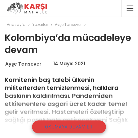
Anasayfa
Yazarlar
Ayşe Tansever
Kolombiya’da mücadeleye
devam
14 Mayıs 2021
Ayşe Tansever
Komitenin baş talebi ülkenin
militerlerden temizlenmesi, halklara
baskının kaldırılması. Pandemiden
etkilenenlere asgari ücret kadar temel
gelir verilmesi. Hastaneleri özelleştirip
sağlığı paralı hale getirecek yeni Sağlık
Yasası projesinin geri çekilmesi.
OKUMAYA DEVAM ET