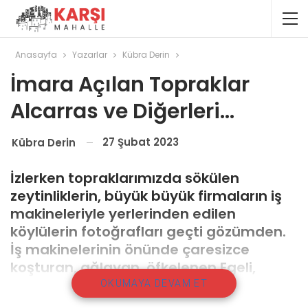
Anasayfa
Yazarlar
Kübra Derin
İmara Açılan Topraklar
Alcarras ve Diğerleri…
27 Şubat 2023
Kübra Derin
İzlerken topraklarımızda sökülen
zeytinliklerin, büyük büyük firmaların iş
makineleriyle yerlerinden edilen
köylülerin fotoğrafları geçti gözümden.
İş makinelerinin önünde çaresizce
koşturan, ağlayan, öfkelenen Egeli,
Karadenizli insanların sesleri geçti
OKUMAYA DEVAM ET
kulaklarımdan.