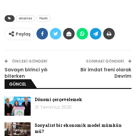
alcarras
flash
Paylaş
ÖNCEKI GÖNDERI
SONRAKI GÖNDERI
Savaşın birinci yılı
Bir imdat freni olarak
biterken
Devrim
Alcaras Clara Simon’un Altın Ayı ödülü alan son
GÜNCEL
filmi. Katalanlı yönetmen çocukluğunda
amcasının yanında bir çiftlikte yaşıyor.
Dönemi çerçevelemek
Çocukluğundan, amcasından esinlenerek
31 Temmuz 2026
yapıyor bu filmi.
“Ailem şeftali yetiştirdiği için, konu kalbime çok
Sosyalist bir ekonomik model mümkün
mü?
yakın bir yerde. Sıkıntı içindeki aileyle kendimi bir