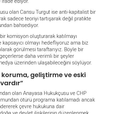
 ifade ediyor.
usu olan Cansu Turgut ise anti-kapitalist bir
k sadece teoriyi tartışarak değil pratikte
ğundan bahsediyor.
bir komisyon oluşturarak katılmayı
de kapsayıcı olmayı hedefliyoruz ama biz
larak görülmesi taraftarıyız. Böyle bir
 geçerlerse daha verimli bir şeyler
 medya üzerinden ulaşabileceğini söylüyor.
 koruma, geliştirme ve eski
vardır”
rından olan Anayasa Hukukçusu ve CHP
urumundan ötürü programa katılamadı ancak
ndererek çevre hukukuna dair
doğa ve devlet ilişkilerinin düzenlenmek