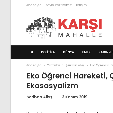
Anasayfa
Yayın Politikamız
İletişim
POLITIKA
DÜNYA
EMEK
KADIN & 
Anasayfa
Yazarlar
Şeriban Alkış
Eko Öğrenci Har
Eko Öğrenci Hareketi, Ç
Ekososyalizm
3 Kasım 2019
Şeriban Alkış