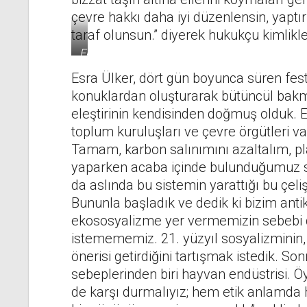
çevre hakkı daha iyi düzenlensin, yaptı
taraf olunsun.” diyerek hukukçu kimlikler
Eko
Öğrenci
Hareketi
Esra Ülker, dört gün boyunca süren fest
ve
Marmara
konuklardan oluşturarak bütüncül bakma
Hukuk
eleştirinin kendisinden doğmuş olduk. Ev
Derneği
üyeleri
toplum kuruluşları ve çevre örgütleri var
Tamam, karbon salınımını azaltalım, p
yaparken acaba içinde bulunduğumuz si
da aslında bu sistemin yarattığı bu çeli
Bununla başladık ve dedik ki bizim anti
ekososyalizme yer vermemizin sebebi 
istemememiz. 21. yüzyıl sosyalizminin,
önerisi getirdiğini tartışmak istedik. So
sebeplerinden biri hayvan endüstrisi. 
de karşı durmalıyız; hem etik anlamda 