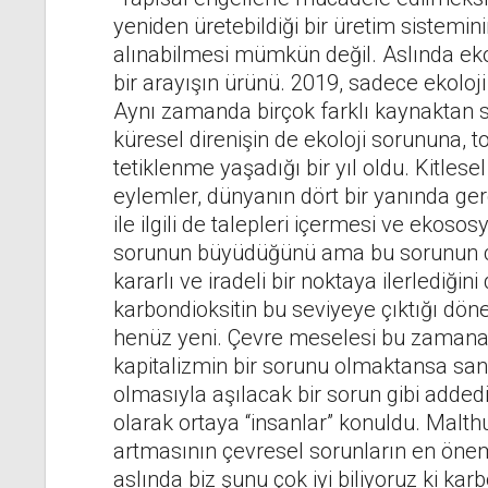
yeniden üretebildiği bir üretim sistemi
alınabilmesi mümkün değil. Aslında eko
bir arayışın ürünü. 2019, sadece ekoloji il
Aynı zamanda birçok farklı kaynaktan s
küresel direnişin de ekoloji sorununa, 
tetiklenme yaşadığı bir yıl oldu. Kitlesel
eylemler, dünyanın dört bir yanında ge
ile ilgili de talepleri içermesi ve ekoso
sorunun büyüdüğünü ama bu sorunun ç
kararlı ve iradeli bir noktaya ilerlediği
karbondioksitin bu seviyeye çıktığı d
henüz yeni. Çevre meselesi bu zamana ka
kapitalizmin bir sorunu olmaktansa sank
olmasıyla aşılacak bir sorun gibi added
olarak ortaya “insanlar” konuldu. Malth
artmasının çevresel sorunların en öne
aslında biz şunu çok iyi biliyoruz ki ka