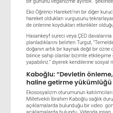
bir gününü veganizme ayırdık.” şeklinde
Eko Öğrenci Hareketi’nin bir diğer kuruc
hareket oldukları vurgusunu tekrarlayara
de önlerine koydukları etkinlikler oldu
Hasankeyf süreci veya ÇED davalarına 
planladıklarını belirten Turgut, “Temel
doğanın artık bir kaynak değil bir özne o
bilince sahip olanlar bizimle etkileşime
yapabiliriz.” diyerek kendilerine sosyal
Kaboğlu:
“Devletin önleme,
haline getirme yükümlüğü 
Ekososyalizm oturumunun katılımcıla
Milletvekili İbrahim Kaboğlu sağlık d
açıklamalarda bulunduğu bir video gö
açıklamalarda bulundu. Videoda insan, 