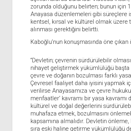
zorunda olduğunu belirten; bunun için 
Anayasa düzenlemeleri gibi süreçlere i
kentsel, kırsal ve kültürel olmak üzere 
alınması gerektiğini belirtti.
Kaboğlu’nun konuşmasında öne çıkan if
“Devletin; çevrenin sürdürülebilir olma
nihayet geliştirmek yükümlülüğü başta g
çevre ve doğanın bozulması farklı yasa t
Çevresel faaliyet daha iyisini yapmak iç
verilirse Anayasamıza ve çevre hukukunun
menfaatler’ kavramı bir yasa kavramı deği
kültürel ve doğal değerlerini sürdürülebi
muhafaza etmek, bozulmasını önlemek,
kapsamına almalıdır. Devletin önleme,
sıra eski haline getirme yükümlülüğü de 