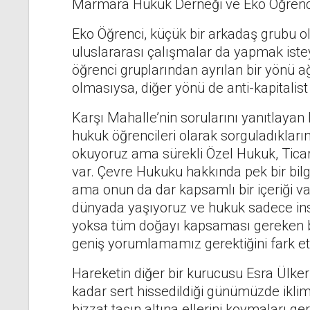
Marmara Hukuk Derneği ve Eko Öğrenci 
Eko Öğrenci, küçük bir arkadaş grubu ola
uluslararası çalışmalar da yapmak istey
öğrenci gruplarından ayrılan bir yönü a
olmasıysa, diğer yönü de anti-kapitalist
Karşı Mahalle’nin sorularını yanıtlayan
hukuk öğrencileri olarak sorguladıkların
okuyoruz ama sürekli Özel Hukuk, Ticar
var. Çevre Hukuku hakkında pek bir bil
ama onun da dar kapsamlı bir içeriği va
dünyada yaşıyoruz ve hukuk sadece insan
yoksa tüm doğayı kapsaması gereken b
geniş yorumlamamız gerektiğini fark ett
Hareketin diğer bir kurucusu Esra Ülker 
kadar sert hissedildiği günümüzde iklim
bizzat taşın altına ellerini koymaları ge