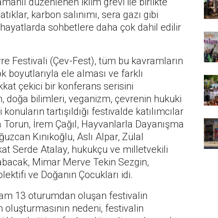
anlı düzenlenen iklim grevi ile birlikte
atıklar, karbon salınımı, sera gazı gibi
ayatlarda sohbetlere daha çok dahil edilir
e Festivali (Çev-Fest), tüm bu kavramların
ok boyutlarıyla ele alması ve farklı
kat çekici bir konferans serisini
, doğa bilimleri, veganizm, çevrenin hukuki
onuların tartışıldığı festivalde katılımcılar
a Torun, İrem Çağıl, Hayvanlarla Dayanışma
Oğuzcan Kınıkoğlu, Aslı Alpar, Zülal
at Serde Atalay, hukukçu ve milletvekili
abacak, Mimar Merve Tekin Sezgin,
Kolektifi ve Doğanın Çocukları idi.
lam 13 oturumdan oluşan festivalin
n oluşturmasının nedeni, festivalin