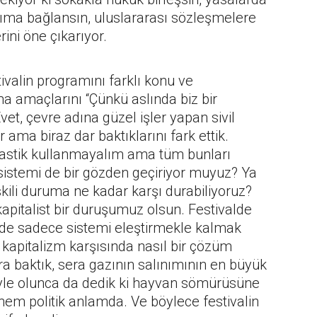
rıma bağlansın, uluslararası sözleşmelere
ini öne çıkarıyor.
ivalin programını farklı konu ve
 amaçlarını “Çünkü aslında biz bir
et, çevre adına güzel işler yapan sivil
 ama biraz dar baktıklarını fark ettik.
lastik kullanmayalım ama tüm bunları
stemi de bir gözden geçiriyor muyuz? Ya
şkili duruma ne kadar karşı durabiliyoruz?
kapitalist bir duruşumuz olsun. Festivalde
de sadece sistemi eleştirmekle kalmak
 kapitalizm karşısında nasıl bir çözüm
nra baktık, sera gazının salınımının en büyük
Öyle olunca da dedik ki hayvan sömürüsüne
hem politik anlamda. Ve böylece festivalin