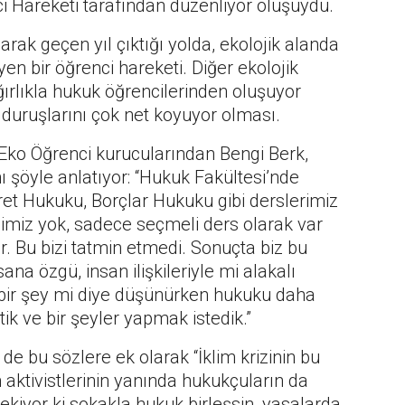
Hareketi tarafından düzenliyor oluşuydu.
rak geçen yıl çıktığı yolda, ekolojik alanda
en bir öğrenci hareketi. Diğer ekolojik
ğırlıkla hukuk öğrencilerinden oluşuyor
 duruşlarını çok net koyuyor olması.
 Eko Öğrenci kurucularından Bengi Berk,
ı şöyle anlatıyor: “Hukuk Fakültesi’nde
et Hukuku, Borçlar Hukuku gibi derslerimiz
gimiz yok, sadece seçmeli ders olarak var
r. Bu bizi tatmin etmedi. Sonuçta biz bu
a özgü, insan ilişkileriyle mi alakalı
ir şey mi diye düşünürken hukuku daha
ik ve bir şeyler yapmak istedik.”
de bu sözlere ek olarak “İklim krizinin bu
 aktivistlerinin yanında hukukçuların da
rekiyor ki sokakla hukuk birleşsin, yasalarda