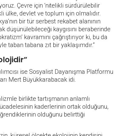
ruz. Çevre için ‘nitelikli sürdürülebilir
i ülke, devlet ve toplum için olmalıdır.
ya’nın bir tür serbest rekabet alanının
rak düşünülebileceği kaygısını beraberinde
kratizm’ kavramını çağrıştırıyor ki, bu da
yle taban tabana zıt bir yaklaşımdır.”
lojidir”
ılımcısı ise Sosyalist Dayanışma Platformu
arı Mert Büyükkarabacak idi.
lizmle birlikte tartışmanın anlamlı
ücadelesinin kaderlerinin ortak olduğunu,
rendiklerinin olduğunu belirttiği
in, küresel ölçekte ekolojinin kendisini