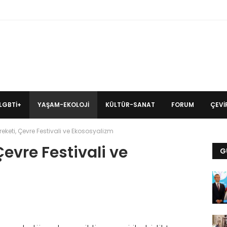
LGBTİ+
YAŞAM-EKOLOJI
KÜLTÜR-SANAT
FORUM
ÇEVIR
eketi, Çevre Festivali ve Ekososyalizm
evre Festivali ve
G