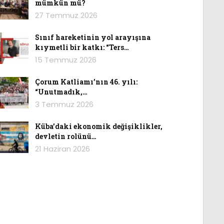
mümkün mü?
27 Temmuz 2026
Sınıf hareketinin yol arayışına
kıymetli bir katkı: “Ters…
15 Temmuz 2026
Çorum Katliamı’nın 46. yılı:
“Unutmadık,…
3 Temmuz 2026
Küba’daki ekonomik değişiklikler,
devletin rolünü…
21 Haziran 2026