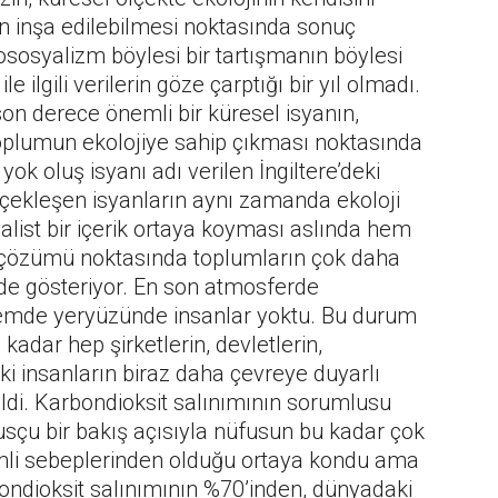
nin inşa edilebilmesi noktasında sonuç
sosyalizm böylesi bir tartışmanın böylesi
e ilgili verilerin göze çarptığı bir yıl olmadı.
on derece önemli bir küresel isyanın,
toplumun ekolojiye sahip çıkması noktasında
 yok oluş isyanı adı verilen İngiltere’deki
rçekleşen isyanların aynı zamanda ekoloji
syalist bir içerik ortaya koyması aslında hem
özümü noktasında toplumların çok daha
ni de gösteriyor. En son atmosferde
önemde yeryüzünde insanlar yoktu. Bu durum
dar hep şirketlerin, devletlerin,
i insanların biraz daha çevreye duyarlı
ildi. Karbondioksit salınımının sorumlusu
usçu bir bakış açısıyla nüfusun bu kadar çok
mli sebeplerinden olduğu ortaya kondu ama
rbondioksit salınımının %70’inden, dünyadaki