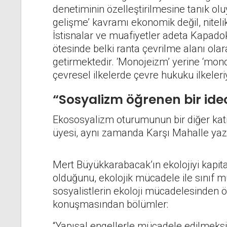
denetiminin özelleştirilmesine tanık oluyo
gelişme’ kavramı ekonomik değil, nitelikl
İstisnalar ve muafiyetler adeta Kapadok
ötesinde belki ranta çevrilme alanı ola
getirmektedir. ‘Monojeizm’ yerine ‘mono
çevresel ilkelerde çevre hukuku ilkeleri
“Sosyalizm öğrenen bir ideo
Ekososyalizm oturumunun bir diğer kat
üyesi, aynı zamanda Karşı Mahalle yaz
Mert Büyükkarabacak’ın ekolojiyi kapita
olduğunu, ekolojik mücadele ile sınıf m
sosyalistlerin ekoloji mücadelesinden öğ
konuşmasından bölümler:
“Yapısal engellerle mücadele edilmeksiz