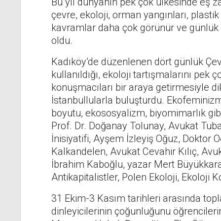
Bu yıl dünyanın pek çok ülkesinde eş zam
çevre, ekoloji, orman yangınları, plastik 
kavramlar daha çok görünür ve günlük h
oldu.
Kadıköy’de düzenlenen dört günlük Çevr
kullanıldığı, ekoloji tartışmalarını pek ç
konuşmacıları bir araya getirmesiyle dik
İstanbullularla buluşturdu. Ekofeminizm
boyutu, ekososyalizm, biyomimarlık gibi k
Prof. Dr. Doğanay Tolunay, Avukat Tub
İnisiyatifi, Ayşem İzleyiş Oğuz, Doktor 
Kalkandelen, Avukat Cevahir Kılıç, Avuk
İbrahim Kaboğlu, yazar Mert Büyükkar
Antikapitalistler, Polen Ekoloji, Ekoloji 
31 Ekim-3 Kasım tarihleri arasında top
dinleyicilerinin çoğunluğunu öğrencileri