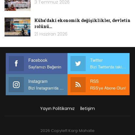
3 Temmuz 2026
Küba’daki ekonomik değişiklikler, devletin
rolünü…
21 Haziran 2026
Facebook
Twitter
Sayfamızı Beğenin
Bizi Twitter'da takip edin
Instagram
RSS
Bizi Instagram'da takip edin
RSS'ye Abone Olun!
Yayın Politikamız
İletişim
2026 Copyleft Karşı Mahalle