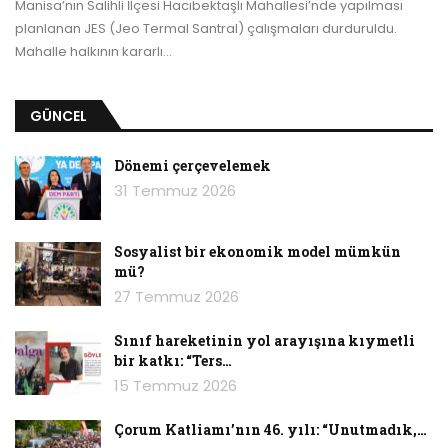
Manisa’nın Salihli İlçesi Hacıbektaşlı Mahallesi’nde yapılması
planlanan JES (Jeo Termal Santral) çalışmaları durduruldu.
Mahalle halkının kararlı
…
GÜNCEL
Dönemi çerçevelemek
31 Temmuz 2026
Sosyalist bir ekonomik model mümkün
mü?
27 Temmuz 2026
Sınıf hareketinin yol arayışına kıymetli
bir katkı: “Ters…
15 Temmuz 2026
Çorum Katliamı’nın 46. yılı: “Unutmadık,…