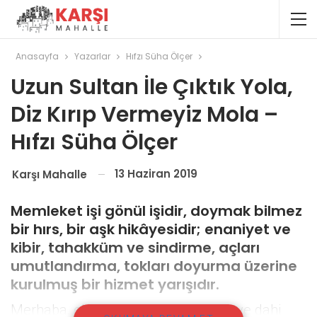
Anasayfa
Yazarlar
Hıfzı Süha Ölçer
Uzun Sultan İle Çıktık Yola,
Diz Kırıp Vermeyiz Mola –
Hıfzı Süha Ölçer
13 Haziran 2019
Karşı Mahalle
Memleket işi gönül işidir, doymak bilmez
bir hırs, bir aşk hikâyesidir; enaniyet ve
kibir, tahakküm ve sindirme, açları
umutlandırma, tokları doyurma üzerine
kurulmuş bir hizmet yarışıdır.
Merhaba, ehlen ve sehlen ey canlar ve dahi