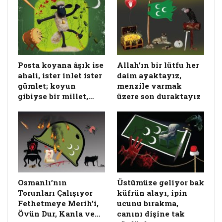
salâvat getiren Uzun Sultan hazretlerinin
defterini dürmeyi kendilerine vazife bilen şerli
ferli kimseler; yeniden idareyi ele geçirmek içün
coşturup durmaktalar.
Posta koyana âşık ise
Allah’ın bir lütfu her
İşbu densizler, onca nimetlerin nasıl ve nerede
ahali, ister inlet ister
daim ayaktayız,
kullanıldığının hesabını sormaya, hangi
gümlet; koyun
menzile varmak
yollardan elde edildiği malûm bunca
gibiyse bir millet,…
üzere son duraktayız
ganimetlerin üzerine üşüşen sinekleri kovmaya
yeminliler. Vaktaki,
eskisi gibi kâfi miktarda
cumhurun gönlünde yer edinemeyerek,
homur
homur homurdayıp, domur domur terleyiveren
Reis-i Cumhur hazretleri; gitgide ahalinin
hürmetini kazanan hilâfet ve saltanat aleyhtarı,
Osmanlı’nın
Üstümüze geliyor bak
dinsiz imansız kâfirlerle nasıl başa çıkılacağının
Torunları Çalışıyor
küfrün alayı, ipin
bir yolunu bulmak ve dahi alttan alta kaynayıp
Fethetmeye Merih’i,
ucunu bırakma,
üste doğru fışkırmak üzere olan suları tersine
Övün Dur, Kanla ve…
canını dişine tak