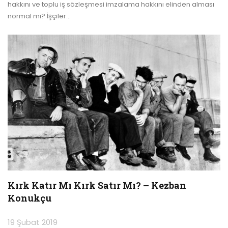
hakkını ve toplu iş sözleşmesi imzalama hakkını elinden alması
normal mi?
İşçiler
…
Kırk Katır Mı Kırk Satır Mı? – Kezban
Konukçu
19 Şubat 2019