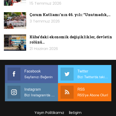
15 Temmuz 2026
Çorum Katliamı’nın 46. yılı: “Unutmadık,…
3 Temmuz 2026
Küba’daki ekonomik değişiklikler, devletin
rolünü…
21 Haziran 2026
Facebook
Twitter
Sayfamızı Beğenin
Bizi Twitter'da takip edin
Instagram
RSS
Bizi Instagram'da takip edin
RSS'ye Abone Olun!
Yayın Politikamız
İletişim