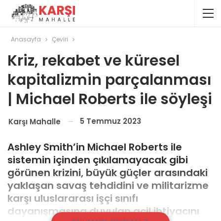
Anasayfa
Çeviri
Kriz, rekabet ve küresel
kapitalizmin parçalanması
| Michael Roberts ile söyleşi
5 Temmuz 2023
Karşı Mahalle
Ashley S
mith’in Michael Roberts ile
sistemin içinden çıkılamayacak gibi
görünen krizini, büyük güçler arasındaki
yaklaşan savaş tehdidini ve militarizme
karşı uluslararası işçi sınıfı
dayanışmasına duyulan acil ihtiyacını