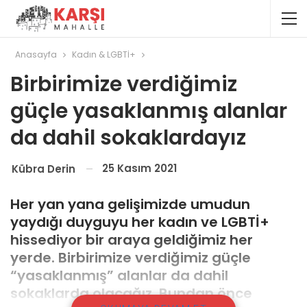
Anasayfa
Kadın & LGBTİ+
Birbirimize verdiğimiz
güçle yasaklanmış alanlar
da dahil sokaklardayız
25 Kasım 2021
Kübra Derin
Her yan yana gelişimizde umudun
yaydığı duyguyu her kadın ve LGBTİ+
hissediyor bir araya geldiğimiz her
yerde. Birbirimize verdiğimiz güçle
“yasaklanmış” alanlar da dahil
sokaklarda olacağız. Bundan önce