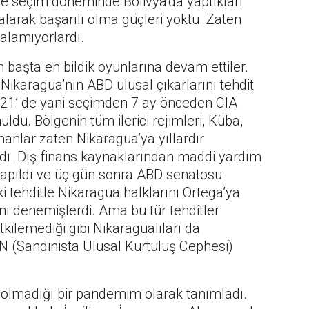
enle seçim döneminde Bolivya’da yaptıkları
a alarak başarılı olma güçleri yoktu. Zaten
 alamıyorlardı.
 başta en bildik oyunlarına devam ettiler.
Nikaragua’nın ABD ulusal çıkarlarını tehdit
021’ de yani seçimden 7 ay önceden CIA
uldu. Bölgenin tüm ilerici rejimleri, Küba,
nanlar zaten Nikaragua’ya yıllardır
ıldı. Dış finans kaynaklarından maddi yardım
apıldı ve üç gün sonra ABD senatosu
i tehditle Nikaragua halklarını Ortega’ya
ı denemişlerdi. Ama bu tür tehditler
kilemediği gibi Nikaragualıları da
N (Sandinista Ulusal Kurtuluş Cephesi)
 olmadığı bir pandemim olarak tanımladı.