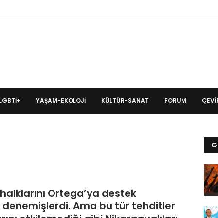
LGBTİ+
YAŞAM-EKOLOJI
KÜLTÜR-SANAT
FORUM
ÇEVIR
G
halklarını Ortega’ya destek
denemişlerdi. Ama bu tür tehditler