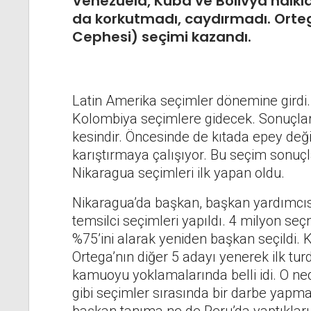
Venezuela, Küba ve Bolivya halklar
da korkutmadı, caydırmadı. Orteg
Cephesi) seçimi kazandı.
Latin Amerika seçimler dönemine girdi. 
Kolombiya seçimlere gidecek. Sonuçları
kesindir. Öncesinde de kıtada epey değişi
karıştırmaya çalışıyor. Bu seçim sonuç
Nikaragua seçimleri ilk yapan oldu.
Nikaragua’da başkan, başkan yardımcıs
temsilci seçimleri yapıldı. 4 milyon se
%75’ini alarak yeniden başkan seçildi. K
Ortega’nın diğer 5 adayı yenerek ilk tu
kamuoyu yoklamalarında belli idi. O nede
gibi seçimler sırasında bir darbe yapma