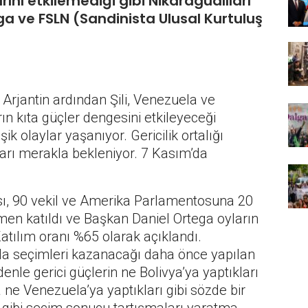
ını etkilemediği gibi Nikaragualıları
a ve FSLN (Sandinista Ulusal Kurtuluş
Arjantin ardından Şili, Venezuela ve
n kıta güçler dengesini etkileyeceği
k olaylar yaşanıyor. Gericilik ortalığı
ları merakla bekleniyor. 7 Kasım’da
ı, 90 vekil ve Amerika Parlamentosuna 20
çmen katıldı ve Başkan Daniel Ortega oyların
atılım oranı %65 olarak açıklandı.
rda seçimleri kazanacağı daha önce yapılan
nle gerici güçlerin ne Bolivya’ya yaptıkları
 ne Venezuela’ya yaptıkları gibi sözde bir