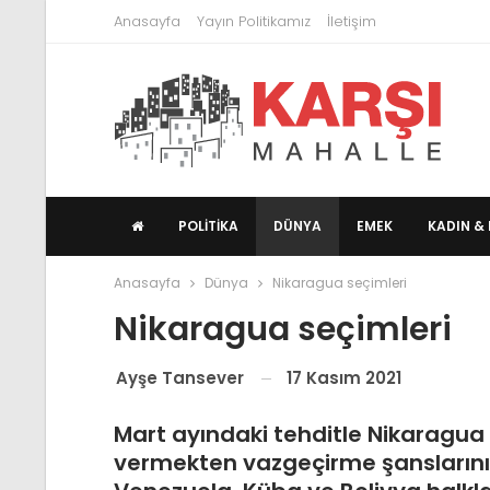
Anasayfa
Yayın Politikamız
İletişim
POLITIKA
DÜNYA
EMEK
KADIN & 
Anasayfa
Dünya
Nikaragua seçimleri
Nikaragua seçimleri
17 Kasım 2021
Ayşe Tansever
Mart ayındaki tehditle Nikaragua 
vermekten vazgeçirme şanslarını 