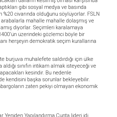
nacakları dalların kesilmiş olması karşısında
ptıkları gibi sosyal medya ve basında
ın %20 civarında olduğunu söylüyorlar. FSLN
r, arabalarla mahalle mahalle dolaşmış ve
rlamış diyorlar. Seçimleri karalamaya
 1400’ün üzerindeki gözlemci böyle bir
anı herşeyin demokratik seçim kurallarına
e burjuva muhalefete saldırdığı için ülke
a aldığı sınıfın intikam almak isteyeceği ve
 yapacakları kesindir. Bu nedenle
 kendisini başka sorunlar bekleyebilir.
ambargoların zaten pekiyi olmayan ekonomik
ar Yeniden Yapılandırma Cunta lideri idi