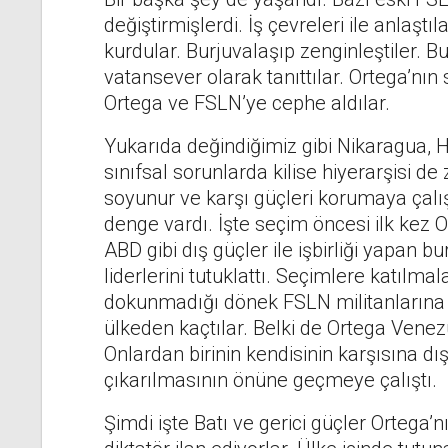
değiştirmişlerdi. İş çevreleri ile anlaştıl
kurdular. Burjuvalaşıp zenginleştiler. 
vatansever olarak tanıttılar. Ortega’nın 
Ortega ve FSLN’ye cephe aldılar.
Yukarıda değindiğimiz gibi Nikaragua, H
sınıfsal sorunlarda kilise hiyerarşisi
soyunur ve karşı güçleri korumaya çalışı
denge vardı. İşte seçim öncesi ilk kez Or
ABD gibi dış güçler ile işbirliği yapan bu
liderlerini tutuklattı. Seçimlere katılm
dokunmadığı dönek FSLN militanlarına h
ülkeden kaçtılar. Belki de Ortega Venez
Onlardan birinin kendisinin karşısına dış 
çıkarılmasının önüne geçmeye çalıştı.
Şimdi işte Batı ve gerici güçler Ortega’n