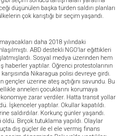
 gibi seçim sonucu tartışmaları yaratma
ceği düşünülen başka türden saldırı planları
elerin çok karıştığı bir seçim yaşandı.
amayacakları daha 2018 yılındaki
aşılmıştı. ABD destekli NGO’lar eğittikleri
 başlatmışlardı. Sosyal medya üzerinden hem
ş haberler yaptılar. Öğrenci protestolarının
r karşısında Nikaragua polisi devreye girdi.
n gençler üzerine ateş açtığını savundu. Bu
ellikle anneleri çocuklarını korumaya
ekonomiye zarar verdiler. Hatta transit yollar
. İşkenceler yaptılar. Okullar kapatıldı.
rine saldırdılar. Korkunç günler yaşandı.
i öldü. Birçok tutuklama yapıldı. Olaylar
ta dış güçler ile el ele vermiş finans