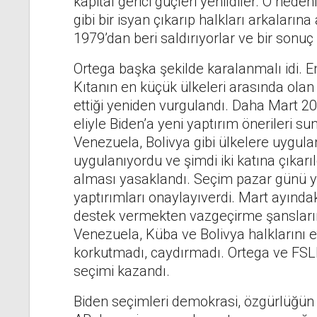
kapital gerici güçleri yenildiler. O ned
gibi bir isyan çıkarıp halkları arkaların
1979’dan beri saldırıyorlar ve bir sonuç
Ortega başka şekilde karalanmalı idi. En
Kıtanın en küçük ülkeleri arasında olan 
ettiği yeniden vurgulandı. Daha Mart 2
eliyle Biden’a yeni yaptırım önerileri sun
Venezuela, Bolivya gibi ülkelere uygula
uygulanıyordu ve şimdi iki katına çıkar
alması yasaklandı. Seçim pazar günü y
yaptırımları onaylayıverdi. Mart ayındak
destek vermekten vazgeçirme şansların
Venezuela, Küba ve Bolivya halklarını et
korkutmadı, caydırmadı. Ortega ve FSL
seçimi kazandı.
Biden seçimleri demokrasi, özgürlüğün