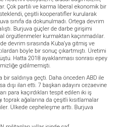
r. Çok partili ve karma liberal ekonomik bir
teklendi, çeşitli kooperatifler kurularak
juva sınıfa da dokunulmadı. Ortega devrim
ıştı. Burjuva güçler de darbe girişimi
al örgütlenmeler kurmaktan kaçınmadılar.
de devrim sırasında Küba’ya gitmiş ve
ılardan böyle bir sonuç çıkartmıştı. Üretimi
müştü. Hatta 2018 ayaklanması sonrası epey
mizliğe gidilmemişti.
bir saldırıya geçti. Daha önceden ABD ile
yasa dışı ilan etti. 7 başkan adayını cezaevine
rı para kaçırdıkları tespit edilen iki iş
 toprak ağalarına da çeşitli kısıtlamalar
tiler. Ülkede cepheleşme arttı. Burjuva
militanları yıllar içinde saf