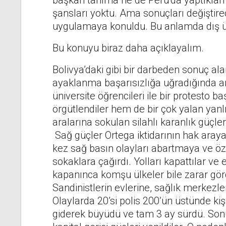
başkan tanıma ne de Peru’da yaptıkları
şansları yoktu. Ama sonuçları değiştire
uygulamaya konuldu. Bu anlamda dış ülk
Bu konuyu biraz daha açıklayalım.
Bolivya’daki gibi bir darbeden sonuç al
ayaklanma başarısızlığa uğradığında anl
üniversite öğrencileri ile bir protesto
örgütlendiler hem de bir çok yalan yanlı
aralarına sokulan silahlı karanlık güçle
Sağ güçler Ortega iktidarının hak araya
kez sağ basın olayları abartmaya ve öz
sokaklara çağırdı. Yolları kapattılar ve 
kapanınca komşu ülkeler bile zarar gördü
Sandinistlerin evlerine, sağlık merkezle
Olaylarda 20’si polis 200’ün üstünde kiş
giderek büyüdü ve tam 3 ay sürdü. Sonuç