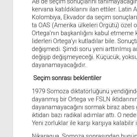
AB de seçim sonuçlarını tanımayacağını
kervana katıldıklarını ilan ettiler. Lat
Kolombiya, Ekvador da seçim sonuçların
ta OAS (Amerika ülkeleri Örgütü) özel 
Ortega’nın başkanlığını kabul etmeme k
liderleri Ortega’yı kutladılar bile. Sonuçt
değişmedi. Şimdi soru yeni arttırılmış 
değişip değişmeyeceği. Küçücük, yoksul
dayanamayacağıdır.
Seçim sonrası beklentiler
1979 Somoza diktatörlüğünü yendiğinde
dayanmış bir Ortega ve FSLN iktidarın
dayanamayacağını sormak biraz abes gi
iktidarı bazı radikal adımlar attı. O ne
Yeni zorluklar ile karşı karşıya kalabilir 
Nikaragua, Somoza sonrasından bugüne 