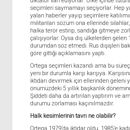
diktatör ilan ediyorlar. Ülke içinde tutu
seçimleri saymamayı seçiyorlar. Hep ya
yalan haberler yayıp seçimlere katılım
militanları sözüm ona ellerinde silahla
halka terör estirip, sandığa gitmeye zo
çalışıyorlar. Oysa dış ülkelerden gelen
durumdan söz etmedi. Rus dışişleri bak
göre gittiği açıklamasını yaptı.
Ortega seçimleri kazandı ama bu süreçt
yeni bir durumla karşı karşıya. Karşısın
iktidarı devirmek için ellerinden geleni
önümüzdeki 5 yıllık başkanlık döneminde
Şiddeti daha da artırılan yaptırım ve 
durumu zorlaması kaçınılmazdır.
Halk kesimlerinin tavrı ne olabilir?
Ortega 1979’da iktidar oldu. 1985’e kad