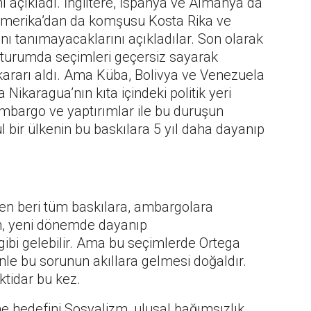
 açıkladı. İngiltere, İspanya ve Almanya da
in Amerika’dan da komşusu Kosta Rika ve
ı tanımayacaklarını açıkladılar. Son olarak
oturumda seçimleri geçersiz sayarak
ararı aldı. Ama Küba, Bolivya ve Venezuela
a Nikaragua’nın kıta içindeki politik yeri
ambargo ve yaptırımlar ile bu duruşun
 bir ülkenin bu baskılara 5 yıl daha dayanıp
n beri tüm baskılara, ambargolara
ın, yeni dönemde dayanıp
bi gelebilir. Ama bu seçimlerde Ortega
denle bu sorunun akıllara gelmesi doğaldır.
iktidar bu kez.
hedefini Sosyalizm, ulusal bağımsızlık,