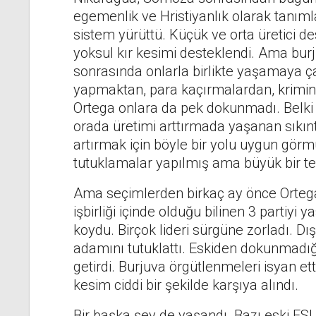
egemenlik ve Hristiyanlık olarak tanımla
sistem yürüttü. Küçük ve orta üretici des
yoksul kır kesimi desteklendi. Ama bur
sonrasında onlarla birlikte yaşamaya çal
yapmaktan, para kaçırmalardan, krimin
Ortega onlara da pek dokunmadı. Belki 
orada üretimi arttırmada yaşanan sıkınt
artırmak için böyle bir yolu uygun gör
tutuklamalar yapılmış ama büyük bir te
Ama seçimlerden birkaç ay önce Ortega 
işbirliği içinde olduğu bilinen 3 partiyi 
koydu. Birçok lideri sürgüne zorladı. Dışa
adamını tutuklattı. Eskiden dokunmadığı
getirdi. Burjuva örgütlenmeleri isyan et
kesim ciddi bir şekilde karşıya alındı.
Bir başka şey de yaşandı. Bazı eski FSLN 