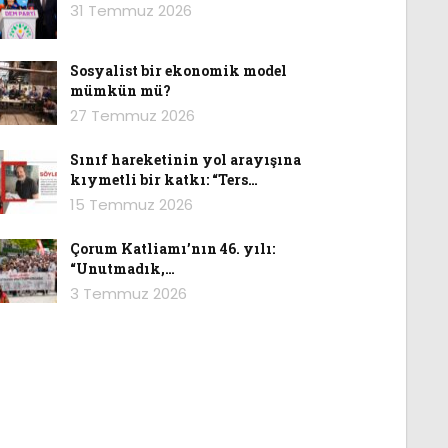
31 Temmuz 2026
Sosyalist bir ekonomik model
mümkün mü?
27 Temmuz 2026
Sınıf hareketinin yol arayışına
kıymetli bir katkı: “Ters…
15 Temmuz 2026
Çorum Katliamı’nın 46. yılı:
“Unutmadık,…
3 Temmuz 2026