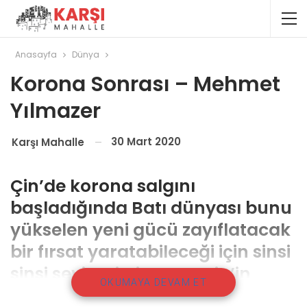
Anasayfa
Dünya
Korona Sonrası – Mehmet
Yılmazer
30 Mart 2020
Karşı Mahalle
Çin’de korona salgını
başladığında Batı dünyası bunu
yükselen yeni gücü zayıflatacak
bir fırsat yaratabileceği için sinsi
sinsi sevinmişti. Hatta Çin’in
OKUMAYA DEVAM ET
mevzi kaybetmesi durumunda