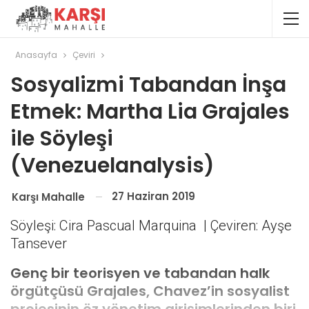
Anasayfa
Çeviri
Sosyalizmi Tabandan İnşa
Etmek: Martha Lia Grajales
ile Söyleşi
(Venezuelanalysis)
27 Haziran 2019
Karşı Mahalle
Söyleşi: Cira Pascual Marquina | Çeviren: Ayşe
Tansever
Genç bir teorisyen ve tabandan halk
örgütçüsü Grajales, Chavez’in sosyalist
projesinin öz yönetim girişimlerinden biri