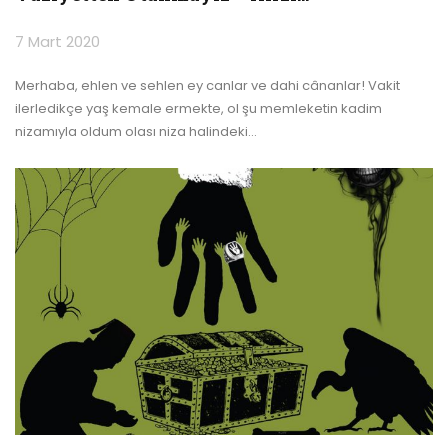
7 Mart 2020
Merhaba, ehlen ve sehlen ey canlar ve dahi cânanlar!
Vakit
ilerledikçe yaş kemale ermekte, ol şu memleketin kadim
nizamıyla oldum olası niza halindeki
…