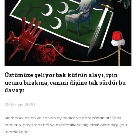
Üstümüze geliyor bak küfrün alayı, ipin
ucunu bırakma, canını dişine tak sürdür bu
davayı
28 Mayıs 2020
Merhaba, ehlen ve sehlen ey canlar ve dahi cânanlar!
Tabii
afetlerin, gayri tabii hâl ve müstebitlerin hiç eksik olmadığı işbu
memlekette
…