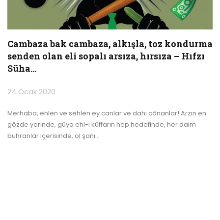
Cambaza bak cambaza, alkışla, toz kondurma
senden olan eli sopalı arsıza, hırsıza – Hıfzı
Süha…
24 Ocak 2020
Merhaba, ehlen ve sehlen ey canlar ve dahi cânanlar!
Arzın en
gözde yerinde, güya ehl-i küffarın hep hedefinde, her daim
buhranlar içerisinde, ol şanı
…