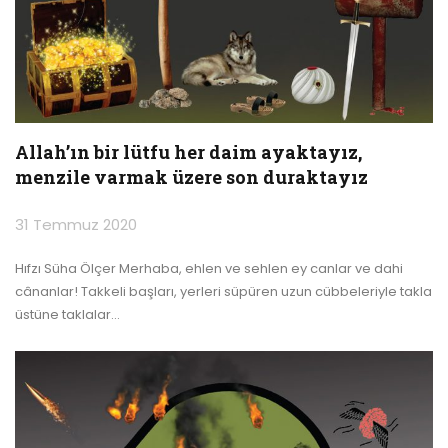
Allah’ın bir lütfu her daim ayaktayız,
menzile varmak üzere son duraktayız
31 Temmuz 2020
Hıfzı Süha Ölçer
Merhaba, ehlen ve sehlen ey canlar ve dahi
cânanlar!
Takkeli başları, yerleri süpüren uzun cübbeleriyle takla
üstüne taklalar
…