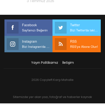
3 Temmuz 2026
Facebook
Twitter
Sayfamızı Beğenin
Bizi Twitter'da takip edin
Instagram
RSS
Bizi Instagram'da takip edin
RSS'ye Abone Olun!
Yayın Politikamız
İletişim
2026 Copyleft Karşı Mahalle
Sitemizde yer alan yazı, fotoğraf ve haberler kaynak