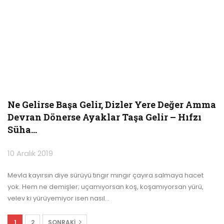
Ne Gelirse Başa Gelir, Dizler Yere Değer Amma
Devran Dönerse Ayaklar Taşa Gelir – Hıfzı
Süha…
10 Aralık 2019
Mevla kayırsın diye sürüyü tıngır mıngır çayıra salmaya hacet
yok. Hem ne demişler; uçamıyorsan koş, koşamıyorsan yürü,
velev ki yürüyemiyor isen nasıl
…
1
2
SONRAKI