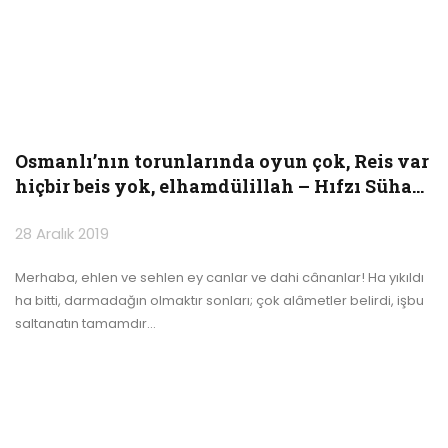
Osmanlı’nın torunlarında oyun çok, Reis var
hiçbir beis yok, elhamdülillah – Hıfzı Süha…
28 Aralık 2019
Merhaba, ehlen ve sehlen ey canlar ve dahi cânanlar!
Ha yıkıldı
ha bitti, darmadağın olmaktır sonları; çok alâmetler belirdi, işbu
saltanatın tamamdır
…