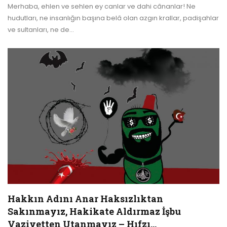
Merhaba, ehlen ve sehlen ey canlar ve dahi cânanlar!
Ne
hudutları, ne insanlığın başına belâ olan azgın krallar, padişahlar
ve sultanları, ne de
…
Hakkın Adını Anar Haksızlıktan
Sakınmayız, Hakikate Aldırmaz İşbu
Vaziyetten Utanmayız – Hıfzı…