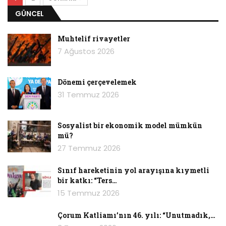
GÜNCEL
Muhtelif rivayetler
7 Ağustos 2026
Dönemi çerçevelemek
31 Temmuz 2026
Sosyalist bir ekonomik model mümkün
mü?
27 Temmuz 2026
Sınıf hareketinin yol arayışına kıymetli
bir katkı: “Ters…
15 Temmuz 2026
Çorum Katliamı’nın 46. yılı: “Unutmadık,…