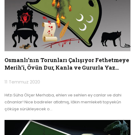
Osmanlı’nın Torunları Çalışıyor Fethetmeye
Merih’i, Övün Dur, Kanla ve Gururla Yaz…
11 Temmuz 2020
Hıfzı Süha Ölçer
Merhaba, ehlen ve sehlen ey canlar ve dahi
cânanlar!
Nice badireler atlatmış, lâkin memleketi topyekûn
çöküşe sürükleyecek o
…