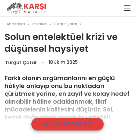
Anasayfa
Yazarlar
Turgut Çatar
Solun entelektüel krizi ve
düşünsel haysiyet
18 Ekim 2025
Turgut Çatar
Farklı olanın argümanlarını en güçlü
hâliyle anlayıp onu bu noktadan
çürütmek yerine, en zayıf ve kolay hedef
alınabilir hâline odaklanmak, fikrî
mücadelenin kalitesini düşürür. Sol,
kendi doğrularını ancak bu nitelikli
mücadele içinde yeniden üretebilir ve
OKUMAYA DEVAM ET
güçlendirebilir.