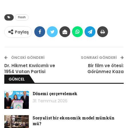
flash
Paylaş
ÖNCEKI GÖNDERI
SONRAKI GÖNDERI
Dr. Hikmet Kıvılcımlı ve
Bir film ve ötesi:
1954 Vatan Partisi
Görünmez Kaza
GÜNCEL
Dönemi çerçevelemek
31 Temmuz 2026
Sosyalist bir ekonomik model mümkün
mü?