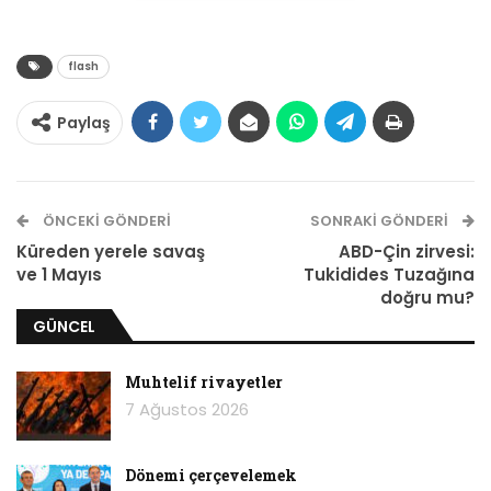
zorunda kalıyorlar.
flash
Paylaş
ÖNCEKI GÖNDERI
SONRAKI GÖNDERI
Küreden yerele savaş
ABD-Çin zirvesi:
ve 1 Mayıs
Tukidides Tuzağına
doğru mu?
GÜNCEL
Filistinlilerin kitlesel olarak işten çıkarılmasının
Muhtelif rivayetler
7 Ağustos 2026
ardından birçok sektörün çöküşün eşiğine
gelmesiyle birlikte Netanyahu hükümeti, Körfez
ülkelerindeki “petro-monarşi” modelini izleyerek
Dönemi çerçevelemek