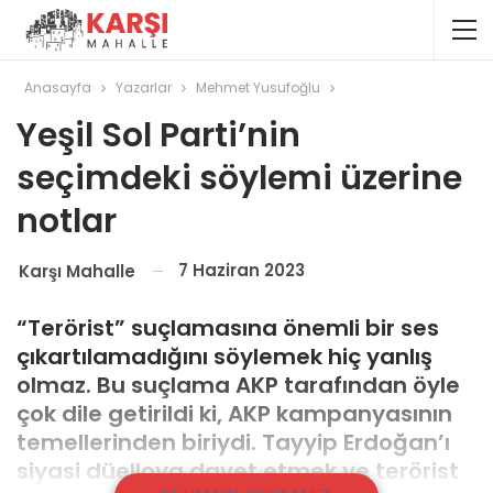
Anasayfa
Yazarlar
Mehmet Yusufoğlu
Yeşil Sol Parti’nin
seçimdeki söylemi üzerine
notlar
7 Haziran 2023
Karşı Mahalle
“Terörist” suçlamasına önemli bir ses
çıkartılamadığını söylemek hiç yanlış
olmaz. Bu suçlama AKP tarafından öyle
çok dile getirildi ki, AKP kampanyasının
temellerinden biriydi. Tayyip Erdoğan’ı
siyasi düelloya davet etmek ve terörist