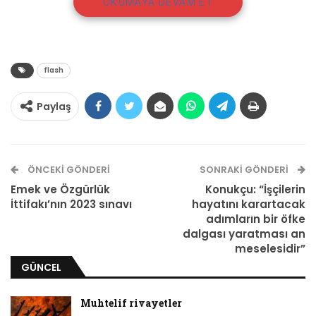
suçlamasını tersine çevirmek
OKUMAYA DEVAM ET
denenebilirdi.
flash
Paylaş
ÖNCEKI GÖNDERI
SONRAKI GÖNDERI
Emek ve Özgürlük
Konukçu: “İşçilerin
İttifakı’nın 2023 sınavı
hayatını karartacak
adımların bir öfke
dalgası yaratması an
1. AKP’nin ‘Büyük Türkiye’ Fantezisi
meselesidir”
GÜNCEL
Seçim sonuçları analiz edilirken iktisadi
etmenler oldukça çok tartışıldı. AKP’nin sosyal
Muhtelif rivayetler
yardım politikaları, ciddi oranda azalan