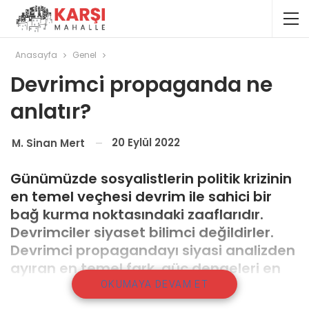
Anasayfa
Genel
Devrimci propaganda ne
anlatır?
20 Eylül 2022
M. Sinan Mert
Günümüzde sosyalistlerin politik krizinin
en temel veçhesi devrim ile sahici bir
bağ kurma noktasındaki zaaflarıdır.
Devrimciler siyaset bilimci değildirler.
Devrimci propagandayı siyasi analizden
ayıran en temel fark, güç dengeleri en
olumsuz yönde tezahür etse bile
OKUMAYA DEVAM ET
devrimin zorunluluğunu ve devrim