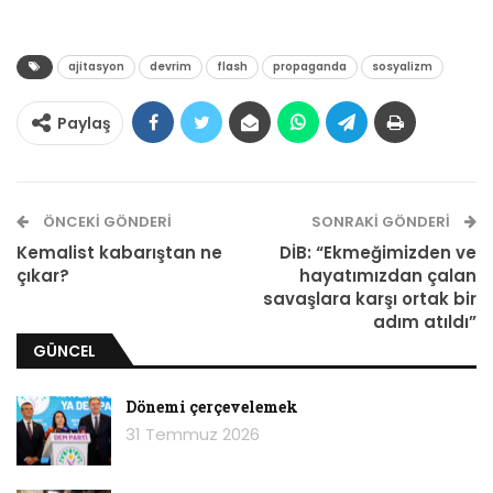
seçeneğini büyütmek için yapılması
gerekenleri ortaya koymaktır
.
ajitasyon
devrim
flash
propaganda
sosyalizm
Paylaş
ÖNCEKI GÖNDERI
SONRAKI GÖNDERI
Kemalist kabarıştan ne
DİB: “Ekmeğimizden ve
çıkar?
hayatımızdan çalan
savaşlara karşı ortak bir
adım atıldı”
GÜNCEL
Dönemi çerçevelemek
31 Temmuz 2026