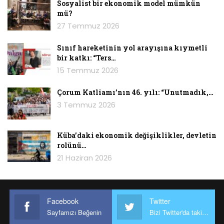
Sosyalist bir ekonomik model mümkün
mü?
27 Temmuz 2026
Sınıf hareketinin yol arayışına kıymetli
bir katkı: “Ters…
15 Temmuz 2026
Çorum Katliamı’nın 46. yılı: “Unutmadık,…
3 Temmuz 2026
Küba’daki ekonomik değişiklikler, devletin
Komünistlerle sosyal demokratlar arasındaki
rolünü…
temel ayrım noktası nerededir?
21 Haziran 2026
Sosyal demokrasi adı verilen burjuva
ideolojisinin revizyonizmin babası Eduard
Facebook
Twitter
Bernstein’den bu yana en belirleyici özelliği,
Sayfamızı Beğenin
Bizi Twitter'da takip edin
devrimi olanaksız hatta yanlış olarak gören bir