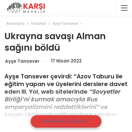
Anasayfa
Yazarlar
Ayşe Tansever
Ukrayna savaşı Alman
sağını böldü
17 Nisan 2022
Ayşe Tansever
Ayşe Tansever çevirdi: “Azov Taburu ile
eğitim yapan ve üyelerini derslere davet
eden III. Yol, web sitelerinde
“Sovyetler
Birliği’ni kurmak amacıyla Rus
emperyalizmini reddettiklerini”
ve
kaçan Ukraynalı milliyetçilere yardım
etmek için kampanyalar başlattıklarını
OKUMAYA DEVAM ET
yazıyorlar.”