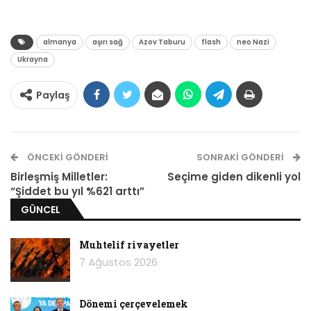
almanya
aşırı sağ
Azov Taburu
flash
neo Nazi
Ukrayna
Paylaş
ÖNCEKI GÖNDERI
SONRAKI GÖNDERI
Birleşmiş Milletler:
Seçime giden dikenli yol
“Şiddet bu yıl %621 arttı”
GÜNCEL
Fotoğraf: Sean Gallup
Almanya’nın aşırı sağ grupları Ukrayna savaşı
Muhtelif rivayetler
konusunda bir uzlaşmaya varmada
7 Ağustos 2026
zorlanıyorlar. Ülkenin neo-Nazi çevrelerini
gözlemleyen araştırmacıların söylediklerine
Dönemi çerçevelemek