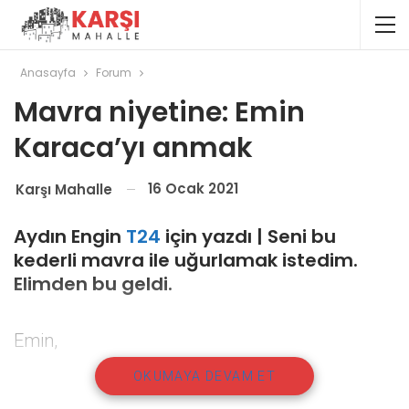
Anasayfa
Forum
Mavra niyetine: Emin
Karaca’yı anmak
16 Ocak 2021
Karşı Mahalle
Aydın Engin
T24
için yazdı | Seni bu
kederli mavra ile uğurlamak istedim.
Elimden bu geldi.
Emin,
karışık duygular içindeyim. Bugün (cumartesi)
OKUMAYA DEVAM ET
benim mavra günüm. Ama ben ille de senden