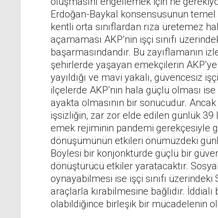
oluşmasını engellemek için ne gerekiy
Erdoğan-Baykal konsensusunun temel ö
kentli orta sınıflardan rıza üretemez 
açamaması AKP’nin işçi sınıfı üzerinde
başarmasındandır. Bu zayıflamanın izle
şehirlerde yaşayan emekçilerin AKP’ye 
yayıldığı ve mavi yakalı, güvencesiz işç
ilçelerde AKP’nin hala güçlü olması 
ayakta olmasının bir sonucudur. Ancak k
işsizliğin, zar zor elde edilen günlük 39
emek rejiminin pandemi gerekçesiyle g
dönüşümünün etkileri önümüzdeki günle
Böylesi bir konjonktürde güçlü bir gü
dönüştürücü etkiler yaratacaktır. Sosya
oynayabilmesi ise işçi sınıfı üzerindek
araçlarla kırabilmesine bağlıdır. İddialı 
olabildiğince birleşik bir mücadelenin o