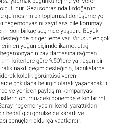
orsa yapmak bugünkü rejime yol veren
lçütüdür. Gezi sonrasında Erdoğan’ın
hale gelmesinin bir toplumsal dönüşüme yol
ki hegemonyasını zayıflasa bile korumayı
rini son birkaç seçimde yaşadık. Büyük
desteğinde bir gerileme var. Virüsün en çok
ilerin en yoğun biçimde ikamet ettiği
ise hegemonyanın zayıflamasına rağmen
imi kriterlere göre %50’lere yaklaşan bir
 liralık nakdi geçim desteğinin, fabrikalarda
iderek kölelik görüntüsü veren
rde çok daha belirgin olarak yaşanacaktır.
vence ve yeniden paylaşım kampanyası
listlerin önümüzdeki dönemde etkin bir rol
i Saray hegemonyasını kendi yarattıkları
bir hedef gibi görülse de kararlı ve
lası sonuçları oldukça vaatkardır.