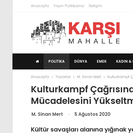
Anasayfa
Yayın Politikamız
İletişim
POLITIKA
DÜNYA
EMEK
KADIN & 
Anasayfa
Yazarlar
M. Sinan Mert
Kulturkampf Ç
Kulturkampf Çağrısın
Mücadelesini Yükselt
5 Ağustos 2020
M. Sinan Mert
Kültür savaşları alanına yığınak 