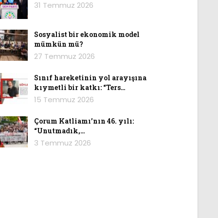
31 Temmuz 2026
Sosyalist bir ekonomik model
mümkün mü?
27 Temmuz 2026
Sınıf hareketinin yol arayışına
kıymetli bir katkı: “Ters…
15 Temmuz 2026
Çorum Katliamı’nın 46. yılı:
“Unutmadık,…
3 Temmuz 2026