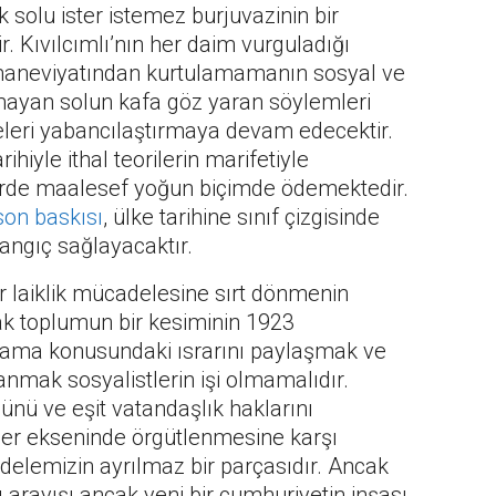
 solu ister istemez burjuvazinin bir
. Kıvılcımlı’nın her daim vurguladığı
aneviyatından kurtulamamanın sosyal ve
mayan solun kafa göz yaran söylemleri
leleri yabancılaştırmaya devam edecektir.
hiyle ithal teorilerin marifetiyle
lerde maalesef yoğun biçimde ödemektedir.
son baskısı
, ülke tarihine sınıf çizgisinde
angıç sağlayacaktır.
 laiklik mücadelesine sırt dönmenin
ak toplumun bir kesiminin 1923
amama konusundaki ısrarını paylaşmak ve
anmak sosyalistlerin işi olmamalıdır.
nü ve eşit vatandaşlık haklarını
ler ekseninde örgütlenmesine karşı
elemizin ayrılmaz bir parçasıdır. Ancak
arayışı ancak yeni bir cumhuriyetin inşası