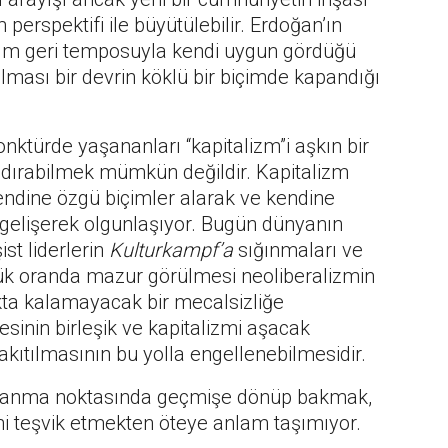
erspektifi ile büyütülebilir. Erdoğan’ın
r adım geri temposuyla kendi uygun gördüğü
lması bir devrin köklü bir biçimde kapandığı
ktürde yaşananları “kapitalizm”i aşkın bir
dırabilmek mümkün değildir. Kapitalizm
ndine özgü biçimler alarak ve kendine
 gelişerek olgunlaşıyor. Bugün dünyanın
st liderlerin
Kulturkampf’a
sığınmaları ve
yük oranda mazur görülmesi neoliberalizmin
kta kalamayacak bir mecalsizliğe
sinin birleşik ve kapitalizmi aşacak
akıtılmasının bu yolla engellenebilmesidir.
 tıkanma noktasında geçmişe dönüp bakmak,
ini teşvik etmekten öteye anlam taşımıyor.