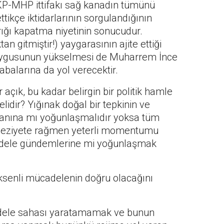
AKP-MHP ittifakı sağ kanadın tümünü
ttikçe iktidarlarının sorgulandığının
rığı kapatma niyetinin sonucudur.
an gitmiştir!) yaygarasının ajite ettiği
 duygusunun yükselmesi de Muharrem İnce
abalarına da yol verecektir.
 açık, bu kadar belirgin bir politik hamle
elidir? Yığınak doğal bir tepkinin ve
 alanına mı yoğunlaşmalıdır yoksa tüm
tüm eziyete rağmen yeterli momentumu
dele gündemlerine mi yoğunlaşmak
ksenli mücadelenin doğru olacağını
cadele sahası yaratamamak ve bunun