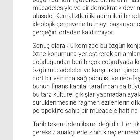
mücadelesiyle ve bir demokratik devrim p
ulusalcı Kemalistleri iki adım ileri bi
ideolojik çerçevede tutmayı başarıyor o
gerçeğini ortadan kaldırmıyor.
Sonuç olarak ülkemizde bu özgün konjon
özne konumuna yerleştirerek anlamlan
doğduğundan beri birçok coğrafyada ke
özgü mücadeleler ve karşıtlıklar içinde
dört bir yanında sağ popülist ve neo-faşi
bunun finans kapital tarafından da bü
bu tarz kültürel çıkışlar yapmadan aya
sürüklenmesine rağmen ezilenlerin öfke
perspektife sahip bir mücadele hattına 
Tarih tekerrürden ibaret değildir. Her
gereksiz analojilerle zihin kireçlenmes