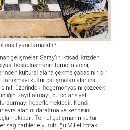
ol nasıl yanıtlamalıdır?
n gelişmeler; Saray’ın iktisadi krizden
iyasi hesaplaşmanın temel alanını,
inden kültürel alana çekme çabasının bir
l tartışmayı kültür çatışmaları alanına
i sınıfı üzerindeki hegemonyasını çözecek
liğini zayıflatmayı, bu potansiyeli
durdurmayı hedeflemektedir. Kendi
anevra alanını daraltma ve kendisini
açlamaktadır. Temel çatışmanın kültür
 sağ partilerle yürüttüğü Millet İttifakı