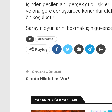
İçinden geçilen anı, gerçek güç ilişkil
ve ona göre dönüştürücü konumlar alabi
ön koşuludur.
Sarayın oyunlarını bozmak için güvenc
kulturkampf
Paylaş
ÖNCEKI GÖNDERI
Sırada Hilafet mi Var?
YAZARIN DIĞER YAZILARI