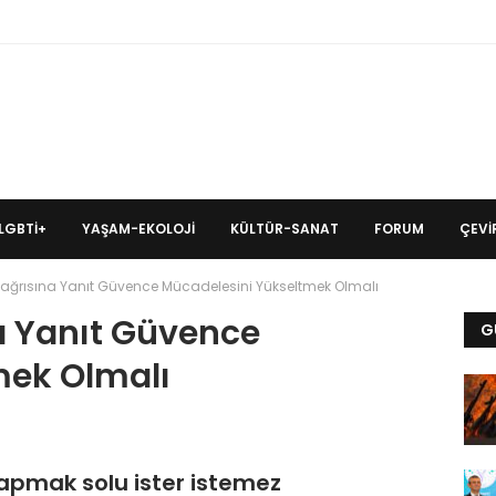
LGBTİ+
YAŞAM-EKOLOJI
KÜLTÜR-SANAT
FORUM
ÇEVIR
ağrısına Yanıt Güvence Mücadelesini Yükseltmek Olmalı
a Yanıt Güvence
G
mek Olmalı
yapmak solu ister istemez