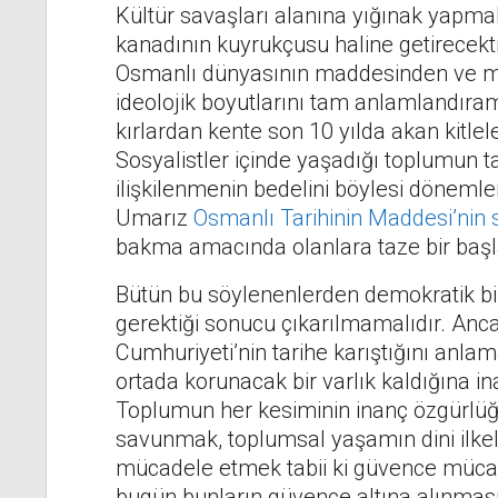
Kültür savaşları alanına yığınak yapmak
kanadının kuyrukçusu haline getirecektir
Osmanlı dünyasının maddesinden ve m
ideolojik boyutlarını tam anlamlandıra
kırlardan kente son 10 yılda akan kitle
Sosyalistler içinde yaşadığı toplumun tari
ilişkilenmenin bedelini böylesi dönem
Umarız
Osmanlı Tarihinin Maddesi’nin 
bakma amacında olanlara taze bir başl
Bütün bu söylenenlerden demokratik bir
gerektiği sonucu çıkarılmamalıdır. Anc
Cumhuriyeti’nin tarihe karıştığını anl
ortada korunacak bir varlık kaldığına in
Toplumun her kesiminin inanç özgürlüğü
savunmak, toplumsal yaşamın dini ilke
mücadele etmek tabii ki güvence mücad
bugün bunların güvence altına alınması 