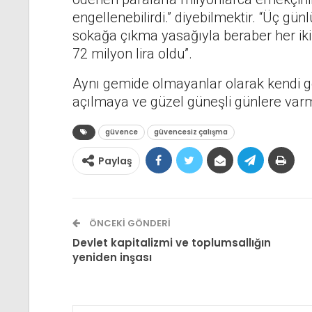
engellenebilirdi.” diyebilmektir. “Üç gü
sokağa çıkma yasağıyla beraber her ik
72 milyon lira oldu”.
Aynı gemide olmayanlar olarak kendi ge
açılmaya ve güzel güneşli günlere var
güvence
güvencesiz çalışma
Paylaş
ÖNCEKI GÖNDERI
Devlet kapitalizmi ve toplumsallığın
yeniden inşası