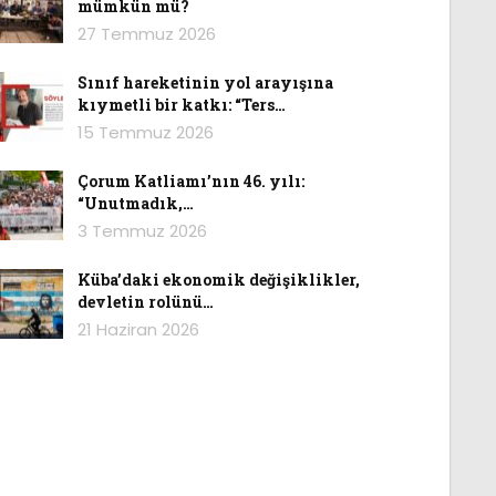
mümkün mü?
27 Temmuz 2026
Sınıf hareketinin yol arayışına
kıymetli bir katkı: “Ters…
15 Temmuz 2026
Çorum Katliamı’nın 46. yılı:
“Unutmadık,…
3 Temmuz 2026
Küba’daki ekonomik değişiklikler,
devletin rolünü…
21 Haziran 2026