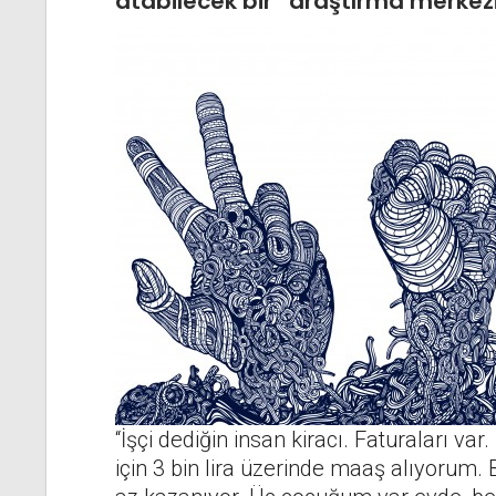
atabilecek bir “araştırma merkezi
“İşçi dediğin insan kiracı. Faturaları va
için 3 bin lira üzerinde maaş alıyoru