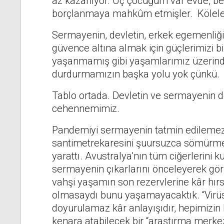
az kazanıyor. Üç çocuğum var evde, beş 
borçlanmaya mahkûm etmişler. Köleleşt
Sermayenin, devletin, erkek egemenliğ
güvence altına almak için güçlerimizi bi
yaşanmamış gibi yaşamlarımız üzerinde
durdurmamızın başka yolu yok çünkü.
Tablo ortada. Devletin ve sermayenin 
cehennemimiz.
Pandemiyi sermayenin tatmin edilemez 
santimetrekaresini şuursuzca sömürme t
yarattı. Avustralya’nın tüm ciğerlerini
sermayenin çıkarlarını önceleyerek gö
vahşi yaşamın son rezervlerine kâr hırs
olmasaydı bunu yaşamayacaktık. “Virüs
doyurulamaz kâr anlayışıdır, hepimizin h
kenara atabilecek bir “araştırma merkez