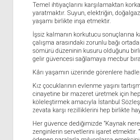
Temel ihtiyaçlarını karşılamaktan korka
yaratmaktır. Suyun, elektriğin, doğalgazı
yaşamı birlikte inşa etmektir.
İşsiz kalmanın korkutucu sonuçlarına kar
çalışma arasındaki zorunlu bağı ortadan k
sömürü düzeninin kusuru olduğunu birl
gelir güvencesi sağlamaya mecbur bırak
Kârı yaşamın üzerinde görenlere hadleri
Kız çocuklarının evlenme yaşını tartışma
cinayetine bir mazeret üretmek için hep
köleleştirmek amacıyla İstanbul Sözleş
zevata karşı rezilliklerini hep birlikte ha
Her güvence dediğimizde “Kaynak nerede
zenginlerin servetlerini işaret etmekti
ödenen paralarla milyonlarca emekçin