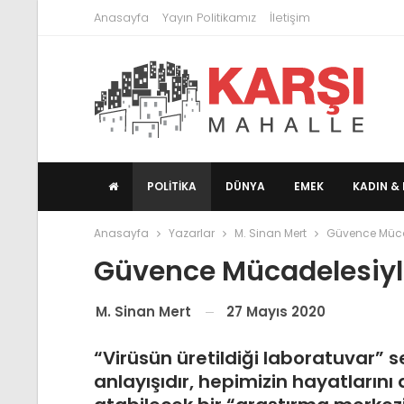
Anasayfa
Yayın Politikamız
İletişim
POLITIKA
DÜNYA
EMEK
KADIN & 
Anasayfa
Yazarlar
M. Sinan Mert
Güvence Mücad
Güvence Mücadelesiyle
27 Mayıs 2020
M. Sinan Mert
“Virüsün üretildiği laboratuvar”
anlayışıdır, hepimizin hayatlarını