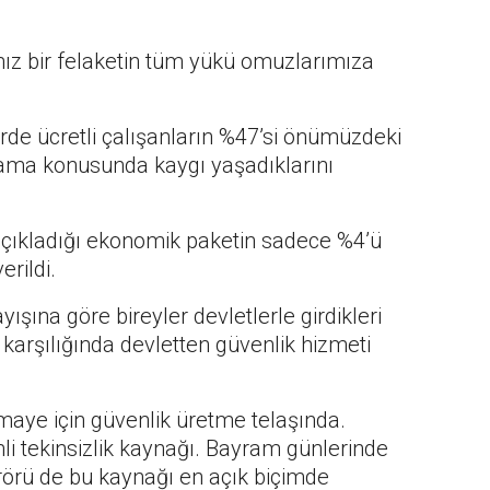
ız bir felaketin tüm yükü omuzlarımıza
rde ücretli çalışanların %47’si önümüzdeki
ılama konusunda kaygı yaşadıklarını
 açıkladığı ekonomik paketin sadece %4’ü
erildi.
şına göre bireyler devletlerle girdikleri
z karşılığında devletten güvenlik hizmeti
aye için güvenlik üretme telaşında.
i tekinsizlik kaynağı. Bayram günlerinde
erörü de bu kaynağı en açık biçimde