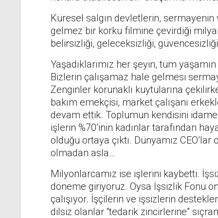
Küresel salgın devletlerin, sermayenin
gelmez bir korku filmine çevirdiği mily
belirsizliği, geleceksizliği, güvencesizliğ
Yaşadıklarımız her şeyin, tüm yaşamın
Bizlerin çalışamaz hale gelmesi serma
Zenginler korunaklı kuytularına çekilirke
bakım emekçisi, market çalışanı erkek
devam ettik. Toplumun kendisini idame
işlerin %70’inin kadınlar tarafından haya
olduğu ortaya çıktı. Dünyamız CEO’lar
olmadan asla…
Milyonlarcamız ise işlerini kaybetti. İş
döneme giriyoruz. Oysa İşsizlik Fonu ö
çalışıyor. İşçilerin ve işsizlerin des
dilsiz olanlar “tedarik zincirlerine” sıç