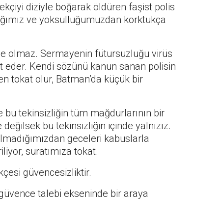
kçiyi diziyle boğarak öldüren faşist polis
çlığımız ve yoksulluğumuzdan korktukça
nce olmaz. Sermayenin fütursuzluğu virüs
it eder. Kendi sözünü kanun sanan polisin
en tokat olur, Batman’da küçük bir
 bu tekinsizliğin tüm mağdurlarının bir
 değilsek bu tekinsizliğin içinde yalnızız.
 olmadığımızdan geceleri kabuslarla
liyor, suratımıza tokat.
esi güvencesizliktir.
üvence talebi ekseninde bir araya