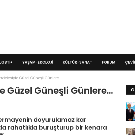
LGBTİ+
YAŞAM-EKOLOJI
KÜLTÜR-SANAT
FORUM
ÇEVIR
elesiyle Güzel Güneşli Günlere…
 Güzel Güneşli Günlere…
G
 sermayenin doyurulamaz kar
 da rahatlıkla buruşturup bir kenara