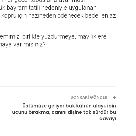
nlük bayram tatili nedeniyle uygulanan
i köprü için hazineden ödenecek bedel en az
mimizi birlikte yüzdürmeye, maviliklere
maya var mısınız?
SONRAKI GÖNDERI
Üstümüze geliyor bak küfrün alayı, ipin
ucunu bırakma, canını dişine tak sürdür bu
davayı