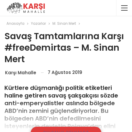
Anasayfa
Yazarlar
M. Sinan Mert
Savaş Tamtamlarına Karşı
#freeDemirtas – M. Sinan
Mert
7 Ağustos 2019
Karşı Mahalle
Kürtlere düşmanlığı politik etiketleri
haline getiren savaş şakşakçısı sözde
anti-emperyalistler aslında bölgede
ABD’nin zemini güçlendiriyorlar. Bu
bölgeden ABD’nin defedilmesini
isteyenlerin devletin Rojava’dan elini