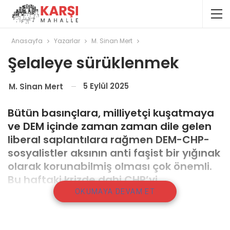
Anasayfa
Yazarlar
M. Sinan Mert
Şelaleye sürüklenmek
5 Eylül 2025
M. Sinan Mert
Bütün basınçlara, milliyetçi kuşatmaya
ve DEM içinde zaman zaman dile gelen
liberal saplantılara rağmen DEM-CHP-
sosyalistler aksının anti faşist bir yığınak
olarak korunabilmiş olması çok önemli.
Bu haftaki krizde dahi CHP’yi
Komisyon’dan ayrılmaya davet etmesi,
OKUMAYA DEVAM ET
milliyetçi sol aklın aslen DEM’i izole
etmeyi her başlıktan daha çok