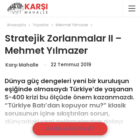
Anasayfa
Yazarlar
Mehmet Yılmazer
Stratejik Zorlanmalar II –
Mehmet Yılmazer
22 Temmuz 2019
Karşı Mahalle
Dünya güç dengeleri yeni bir kuruluşun
eşiğinde olmasaydı Türkiye’de yaşanan
S-400 krizi bu ölçüde önem kazanmazdı.
“Türkiye Batı’dan kopuyor mu?” klasik
sorusunun içine sıkıştırılan sorun,
dünyadaki yeni gelişmelerden dolayı
daha geniş bir anlama sahiptir.
OKUMAYA DEVAM ET