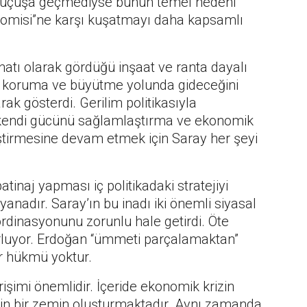
i uçuşa geçmediyse bunun temel nedeni
nomisi”ne karşı kuşatmayı daha kapsamlı
atı olarak gördüğü inşaat ve ranta dayalı
a koruma ve büyütme yolunda gideceğini
k gösterdi. Gerilim politikasıyla
kendi gücünü sağlamlaştırma ve ekonomik
ştirmesine devam etmek için Saray her şeyi
tinaj yapması iç politikadaki stratejiyi
nadır. Saray’ın bu inadı iki önemli siyasal
dinasyonunu zorunlu hale getirdi. Öte
orluyor. Erdoğan “ümmeti parçalamaktan”
ir hükmü yoktur.
işimi önemlidir. İçeride ekonomik krizin
için bir zemin oluşturmaktadır. Aynı zamanda