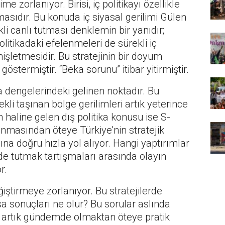
me zorlanıyor. Birisi, iç politikayı özellikle
asıdır. Bu konuda iç siyasal gerilimi Gülen
i canlı tutması denklemin bir yanıdır;
litikadaki efelenmeleri de sürekli iç
nişletmesidir. Bu stratejinin bir doyum
östermiştir. “Beka sorunu” itibar yitirmiştir.
ka dengelerindeki gelinen noktadır. Bu
ekli taşınan bölge gerilimleri artık yeterince
un haline gelen dış politika konusu ise S-
ınmasından öteye Türkiye’nin stratejik
a doğru hızla yol alıyor. Hangi yaptırımlar
nde tutmak tartışmaları arasında olayın
r.
ğiştirmeye zorlanıyor. Bu stratejilerde
 sonuçları ne olur? Bu sorular aslında
t artık gündemde olmaktan öteye pratik