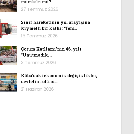
mümkün mü?
27 Temmuz 2026
Sınıf hareketinin yol arayışına
kıymetli bir katkı: “Ters…
15 Temmuz 2026
Çorum Katliamı’nın 46. yılı:
“Unutmadık,…
3 Temmuz 2026
Küba’daki ekonomik değişiklikler,
devletin rolünü…
21 Haziran 2026