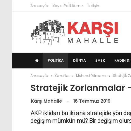
Anasayfa
Yayın Politikamız
İletişim
POLITIKA
DÜNYA
EMEK
KADIN & 
Anasayfa
Yazarlar
Mehmet Yılmazer
Stratejik
Stratejik Zorlanmalar
16 Temmuz 2019
Karşı Mahalle
AKP iktidarı bu iki ana stratejide yön de
değişim mümkün mü? Bir değişim olursa