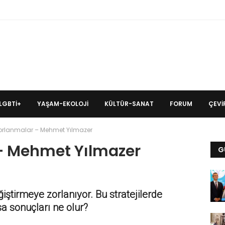
LGBTİ+
YAŞAM-EKOLOJI
KÜLTÜR-SANAT
FORUM
ÇEVIR
 Zorlanmalar – Mehmet Yılmazer
 – Mehmet Yılmazer
G
ğiştirmeye zorlanıyor. Bu stratejilerde
 sonuçları ne olur?