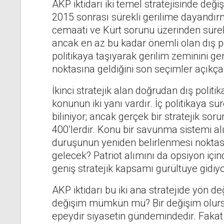
AKP iktidarı iki temel stratejisinde değişi
2015 sonrası sürekli gerilime dayandırm
cemaati ve Kürt sorunu üzerinden sürekl
ancak en az bu kadar önemli olan dış po
politikaya taşıyarak gerilim zeminini ge
noktasına geldiğini son seçimler açıkça g
İkinci stratejik alan doğrudan dış politi
konunun iki yanı vardır. İç politikaya sür
biliniyor; ancak gerçek bir stratejik sor
400’lerdir. Konu bir savunma sistemi al
duruşunun yeniden belirlenmesi noktasın
gelecek? Patriot alımını da opsiyon içi
geniş stratejik kapsamı gürültüye gidiyo
AKP iktidarı bu iki ana stratejide yön de
değişim mümkün mü? Bir değişim olursa
epeydir siyasetin gündemindedir. Faka