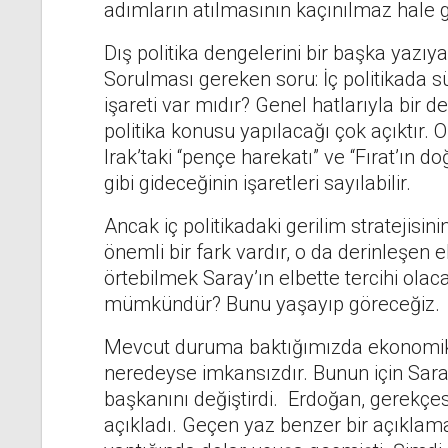
adımların atılmasının kaçınılmaz hale ge
Dış politika dengelerini bir başka yazıy
Sorulması gereken soru: İç politikada sü
işareti var mıdır? Genel hatlarıyla bir d
politika konusu yapılacağı çok açıktır.
Irak’taki “pençe harekatı” ve “Fırat’ın d
gibi gideceğinin işaretleri sayılabilir.
Ancak iç politikadaki gerilim stratejisi
önemli bir fark vardır, o da derinleşen 
örtebilmek Saray’ın elbette tercihi ola
mümkündür? Bunu yaşayıp göreceğiz.
Mevcut duruma baktığımızda ekonomik ç
neredeyse imkansızdır. Bunun için Sara
başkanını değiştirdi. Erdoğan, gerekçesin
açıkladı. Geçen yaz benzer bir açıklam