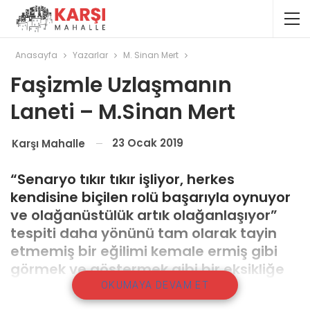
Anasayfa
Yazarlar
M. Sinan Mert
Faşizmle Uzlaşmanın
Laneti – M.Sinan Mert
23 Ocak 2019
Karşı Mahalle
“Senaryo tıkır tıkır işliyor, herkes
kendisine biçilen rolü başarıyla oynuyor
ve olağanüstülük artık olağanlaşıyor”
tespiti daha yönünü tam olarak tayin
etmemiş bir eğilimi kemale ermiş gibi
görmek ve göstermek gibi bir eksikliğe
sahiptir.
OKUMAYA DEVAM ET