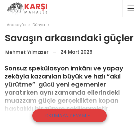
Anasayfa
Dünya
Savaşın arkasındaki güçler
24 Mart 2026
Mehmet Yılmazer
Sonsuz spekülasyon imkânı ve yapay
zekâyla kazanılan büyük ve hızlı “akıl
yürütme” gücü yeni egemenler
yaratırken aynı zamanda ellerindeki
muazzam güçle gerçeklikten kopan
hastalıklı bir zümre şekillenmiştir.
OKUMAYA DEVAM ET