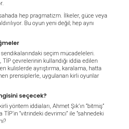
r.
a sahada hep pragmatizm. İlkeler, güce veya
ırılıyor. Bu oyun yeni değil; hep aynı
ağmeler
i sendikalarındaki seçim mücadeleleri.
 TİP çevrelerinin kullandığı iddia edilen
en kulislerde ayrıştırma, karalama, hatta
enen prensiplerle, uygulanan kirli oyunlar
ngisini seçecek?
irli yöntem iddiaları, Ahmet Şık’ın “bitmiş”
TİP’in “vitrindeki devrimci” ile “sahnedeki
mi?