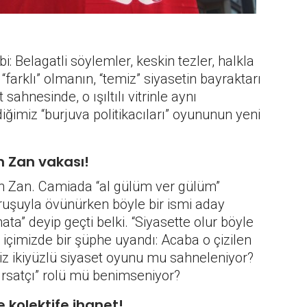
i: Belagatli söylemler, keskin tezler, halkla
“farklı” olmanın, “temiz” siyasetin bayraktarı
ahnesinde, o ışıltılı vitrinle aynı
iğimiz “burjuva politikacıları” oyununun yeni
n Zan vakası!
n Zan. Camiada “al gülüm ver gülüm”
i duruşuyla övünürken böyle bir ismi aday
a” deyip geçti belki. “Siyasette olur böyle
 içimizde bir şüphe uyandı: Acaba o çizilen
iz ikiyüzlü siyaset oyunu mu sahneleniyor?
fırsatçı” rolü mü benimseniyor?
e kolektife ihanet!