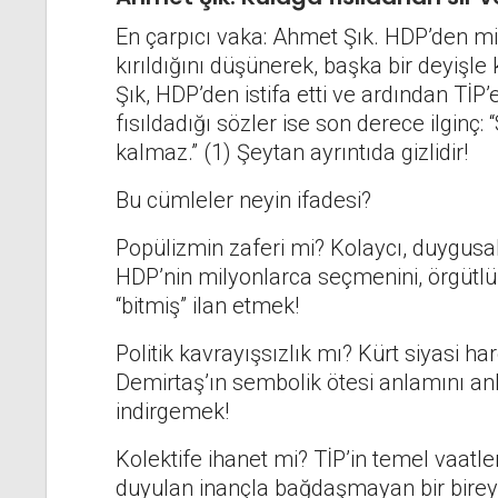
En çarpıcı vaka: Ahmet Şık. HDP’den millet
kırıldığını düşünerek, başka bir deyiş
Şık, HDP’den istifa etti ve ardından TİP
fısıldadığı sözler ise son derece ilginç:
kalmaz.” (1) Şeytan ayrıntıda gizlidir!
Bu cümleler neyin ifadesi?
Popülizmin zaferi mi? Kolaycı, duygusal,
HDP’nin milyonlarca seçmenini, örgütlü 
“bitmiş” ilan etmek!
Politik kavrayışsızlık mı? Kürt siyasi ha
Demirtaş’ın sembolik ötesi anlamını a
indirgemek!
Kolektife ihanet mi? TİP’in temel vaatler
duyulan inançla bağdaşmayan bir bireyci