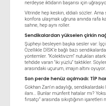
nerdeyse iktidarın başarısı için uğraşıyo
Vitrinde hep keskin, iddialı sözler. Am
konfora ulaşmak uğruna anında rafa kald
sahne, hep aynı roller.
Sendikalardan yükselen çirkin n
Şüpheyi besleyen başka sesler var: İşç
Özellikle DİSK’e bağlı bazı sendikalarda,
yöntemler. “Kolektivizm” nutukları atark
tehdide varan “iki yüzlü” taktikler. Söyl
arasındaki uçurum, imajın altını oyuyor.
Son perde henüz açılmadı: TİP ha
Gökhan Zan’ın adaylığı, sendikalardaki k
ilanı… Bunlar münferit hatalar mı? Yoksa 
fırsatçı” arasında sıkıştığının işaretleri 