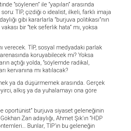
tinde “söylenen” ile “yapılan” arasında
u: TİP, çizdiği o idealist, ilkeli, farklı imaja
lığı gibi kararlarla “burjuva politikası”nın
vakası bir “tek seferlik hata” mı, yoksa
 verecek. TİP, sosyal medyadaki parlak
t arenasında koruyabilecek mi? Yoksa
arın açtığı yolda, “söylemde radikal,
arı kervanına mı katılacak?
ürmek ya da düşürmemek arasında. Gerçek
Seyirci, alkış ya da yuhalamayı ona göre
e oportünist” burjuva siyaset geleneğinin
 Gökhan Zan adaylığı, Ahmet Şık’ın “HDP
 yöntemleri… Bunlar, TİP’in bu geleneğin