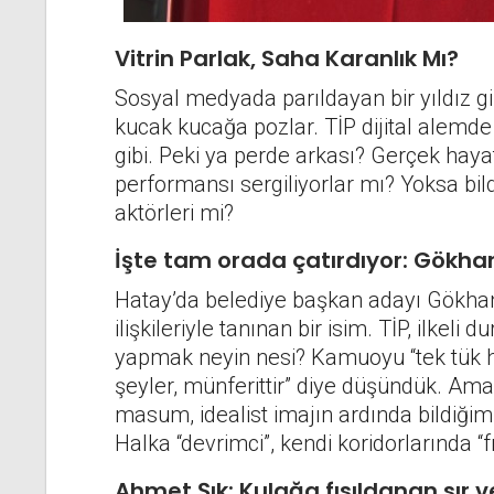
Vitrin Parlak, Saha Karanlık Mı?
Sosyal medyada parıldayan bir yıldız gib
kucak kucağa pozlar. TİP dijital alemde 
gibi. Peki ya perde arkası? Gerçek hayat s
performansı sergiliyorlar mı? Yoksa bild
aktörleri mi?
İşte tam orada çatırdıyor: Gökha
Hatay’da belediye başkan adayı Gökha
ilişkileriyle tanınan bir isim. TİP, ilkel
yapmak neyin nesi? Kamuoyu “tek tük hat
şeyler, münferittir” diye düşündük. Ama
masum, idealist imajın ardında bildiğim
Halka “devrimci”, kendi koridorlarında “
Ahmet Şık: Kulağa fısıldanan sır v