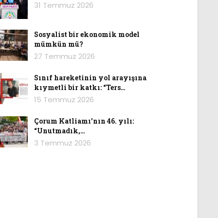
31 Temmuz 2026
Sosyalist bir ekonomik model
mümkün mü?
27 Temmuz 2026
Sınıf hareketinin yol arayışına
kıymetli bir katkı: “Ters…
15 Temmuz 2026
Çorum Katliamı’nın 46. yılı:
“Unutmadık,…
3 Temmuz 2026