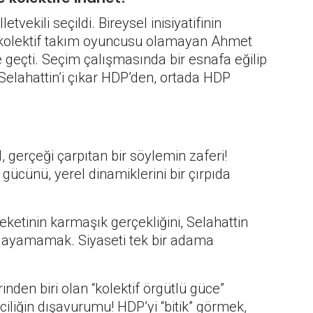
vekili seçildi. Bireysel inisiyatifinin
le kolektif takım oyuncusu olamayan Ahmet
’e geçti. Seçim çalışmasında bir esnafa eğilip
 “Selahattin’i çıkar HDP’den, ortada HDP
 gerçeği çarpıtan bir söylemin zaferi!
gücünü, yerel dinamiklerini bir çırpıda
reketinin karmaşık gerçekliğini, Selahattin
nlayamamak. Siyaseti tek bir adama
inden biri olan “kolektif örgütlü güce”
liğin dışavurumu! HDP’yi “bitik” görmek,