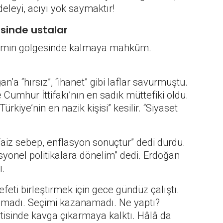
deleyi, acıyı yok saymaktır!
sinde ustalar
eylemin gölgesinde kalmaya mahkûm.
a “hırsız”, “ihanet” gibi laflar savurmuştu.
 Cumhur İttifakı’nın en sadık müttefiki oldu.
ürkiye’nin en nazik kişisi” kesilir. “Siyaset
Faiz sebep, enflasyon sonuçtur” dedi durdu.
yonel politikalara dönelim” dedi. Erdoğan
ı.
eti birleştirmek için gece gündüz çalıştı.
 olmadı. Seçimi kazanamadı. Ne yaptı?
rtisinde kavga çıkarmaya kalktı. Hâlâ da