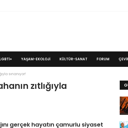
LGBTİ+
YAŞAM-EKOLOJI
KÜLTÜR-SANAT
FORUM
ÇEVIR
ığıyla sınanıyor!
ahanın zıtlığıyla
G
jını gerçek hayatın çamurlu siyaset