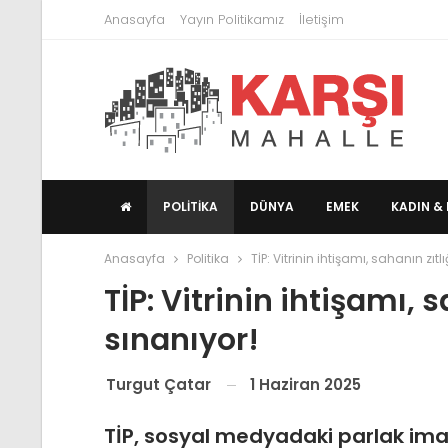
Anasayfa
Yayın Politikamız
İletişim
POLITIKA
DÜNYA
EMEK
KADIN & 
Anasayfa
Politika
TİP: Vitrinin ihtişamı, sahanın zıtl
TİP: Vitrinin ihtişamı, s
sınanıyor!
1 Haziran 2025
Turgut Çatar
TİP, sosyal medyadaki parlak ima