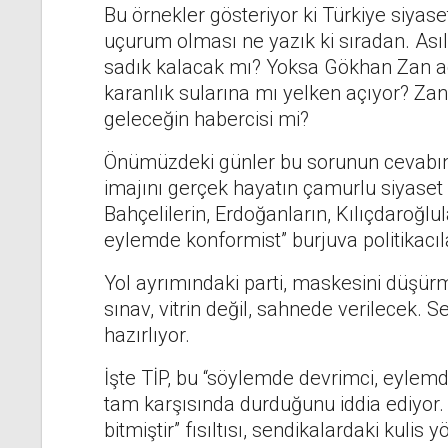
Bu örnekler gösteriyor ki Türkiye siyase
uçurum olması ne yazık ki sıradan. Asıl sor
sadık kalacak mı? Yoksa Gökhan Zan aday
karanlık sularına mı yelken açıyor? Zan 
geleceğin habercisi mi?
Önümüzdeki günler bu sorunun cevabını
imajını gerçek hayatın çamurlu siyase
Bahçelilerin, Erdoğanların, Kılıçdaroğlul
eylemde konformist” burjuva politikacıl
Yol ayrımındaki parti, maskesini düş
sınav, vitrin değil, sahnede verilecek. 
hazırlıyor.
İşte TİP, bu “söylemde devrimci, eylemd
tam karşısında durduğunu iddia ediyor.
bitmiştir” fısıltısı, sendikalardaki kulis