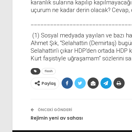
karanlık sularına kapılıp kapılmayacağını
uçurum ne kadar derin olacak? Cevap, 
_______________________________
(1) Sosyal medyada yayılan ve bazı ha
Ahmet Şık, “Selahattin (Demirtaş) bugü
Selahattin’i çıkar HDP’den ortada HDP ka
Kürt faşistiyle uğraşamam” sözlerini sarf
flash
Paylaş
ÖNCEKI GÖNDERI
Rejimin yeni av sahası