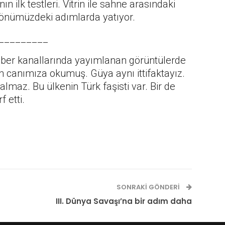
n ilk testleri. Vitrin ile sahne arasındaki
önümüzdeki adımlarda yatıyor.
_________
ber kanallarında yayımlanan görüntülerde
n canımıza okumuş. Güya aynı ittifaktayız.
lmaz. Bu ülkenin Türk faşisti var. Bir de
 etti.
SONRAKI GÖNDERI
III. Dünya Savaşı’na bir adım daha