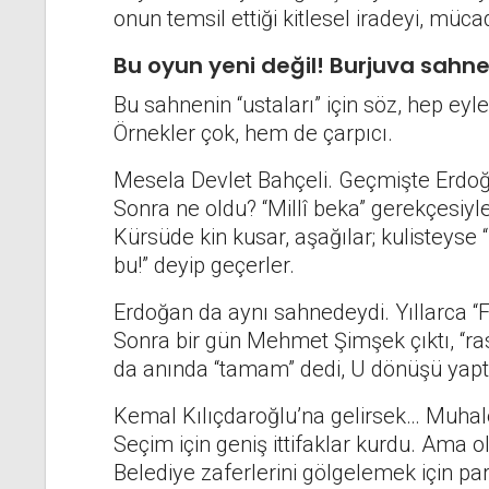
onun temsil ettiği kitlesel iradeyi, müca
Bu oyun yeni değil! Burjuva sahne
Bu sahnenin “ustaları” için söz, hep 
Örnekler çok, hem de çarpıcı.
Mesela Devlet Bahçeli. Geçmişte Erdoğan’
Sonra ne oldu? “Millî beka” gerekçesiyle
Kürsüde kin kusar, aşağılar; kulisteyse “T
bu!” deyip geçerler.
Erdoğan da aynı sahnedeydi. Yıllarca “
Sonra bir gün Mehmet Şimşek çıktı, “ras
da anında “tamam” dedi, U dönüşü yapt
Kemal Kılıçdaroğlu’na gelirsek… Muhalef
Seçim için geniş ittifaklar kurdu. Ama
Belediye zaferlerini gölgelemek için pa