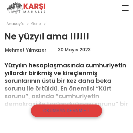
Anasayfa
Genel
Ne yüzyıl ama !!!!!!
30 Mayıs 2023
Mehmet Yılmazer
Yüzyılın hesaplaşmasında cumhuriyetin
yıllardır birikmiş ve kireçlenmiş
sorunlarının üstü bir kez daha beka
sorunu ile örtüldü. En önemlisi “Kürt
sorunu”, aslında “cumhuriyetin
demokrasi ile taçlandırılması sorunu” bir
kez daha “en sağcı”, milliyetçi
OKUMAYA DEVAM ET
parlamentonun seçilmesi ile belirsiz bir
geleceğe ertelendi. Aynı zamanda