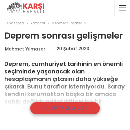
Anasayfa
Yazarlar
Mehmet Yılmazer
Deprem sonrası gelişmeler
20 Şubat 2023
Mehmet Yılmazer
Deprem, cumhuriyet tarihinin en önemli
seçiminde yaşanacak olan
hesaplaşmanın çıtasını daha yükseğe
çıkardı. Bunu taraflar istemiyordu. Saray
kendini korumaktan başka bir amaca
sahip değildi; millet ittifakı ise bir
restorasyona hazırlanıyordu.
OKUMAYA DEVAM ET