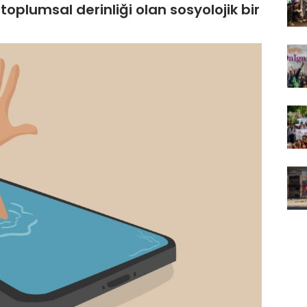
l, toplumsal derinliği olan sosyolojik bir