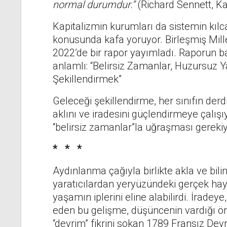
normal durumdur.”
(Richard Sennett, K
Kapitalizmin kurumları da sistemin kılca
konusunda kafa yoruyor. Birleşmiş Mil
2022’de bir rapor yayımladı. Raporun ba
anlamlı: “Belirsiz Zamanlar, Huzursuz
Şekillendirmek”
Geleceği şekillendirme, her sınıfın derdi
aklını ve iradesini güçlendirmeye çalışı
“belirsiz zamanlar”la uğraşması gerekiy
* * *
Aydınlanma çağıyla birlikte akla ve bil
yaratıcılardan yeryüzündeki gerçek hayat
yaşamın iplerini eline alabilirdi. İrad
eden bu gelişme, düşüncenin vardığı ön
“devrim” fikrini sokan 1789 Fransız Dev