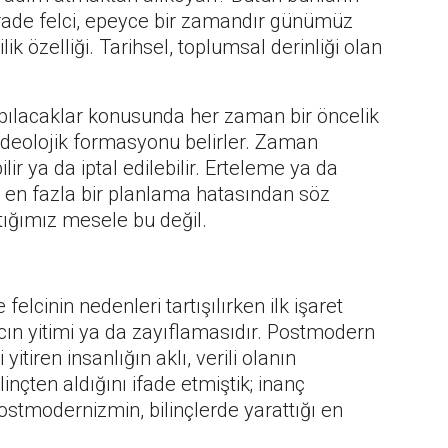
İrade felci, epeyce bir zamandır günümüz
ik özelliği. Tarihsel, toplumsal derinliği olan
apılacaklar konusunda her zaman bir öncelik
 ideolojik formasyonu belirler. Zaman
lir ya da iptal edilebilir. Erteleme ya da
a en fazla bir planlama hatasından söz
ştığımız mesele bu değil.
elcinin nedenleri tartışılırken ilk işaret
ın yitimi ya da zayıflamasıdır. Postmodern
itiren insanlığın aklı, verili olanın
linçten aldığını ifade etmiştik; inanç
Postmodernizmin, bilinçlerde yarattığı en