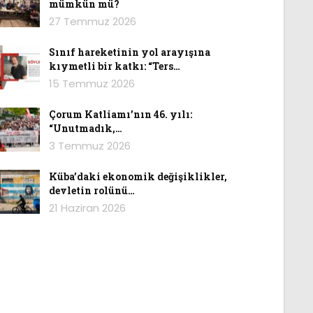
mümkün mü?
27 Temmuz 2026
Sınıf hareketinin yol arayışına
kıymetli bir katkı: “Ters…
15 Temmuz 2026
Çorum Katliamı’nın 46. yılı:
“Unutmadık,…
3 Temmuz 2026
Küba’daki ekonomik değişiklikler,
devletin rolünü…
21 Haziran 2026