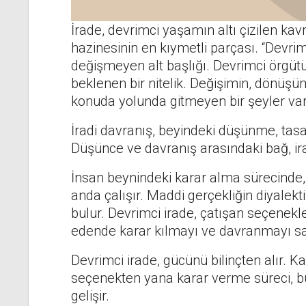
İrade, devrimci yaşamın altı çizilen kav
hazinesinin en kıymetli parçası. “Devrimc
değişmeyen alt başlığı. Devrimci örgütü
beklenen bir nitelik. Değişimin, dönü
konuda yolunda gitmeyen bir şeyler va
İradi davranış, beyindeki düşünme, tas
Düşünce ve davranış arasındaki bağ, ir
İnsan beynindeki karar alma sürecinde,
anda çalışır. Maddi gerçekliğin diyalek
bulur. Devrimci irade, çatışan seçenek
edende karar kılmayı ve davranmayı sa
Devrimci irade, gücünü bilinçten alır. 
seçenekten yana karar verme süreci, b
gelişir.