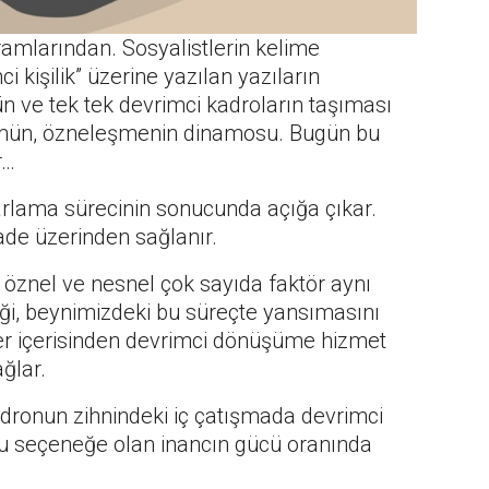
ramlarından. Sosyalistlerin kelime
i kişilik” üzerine yazılan yazıların
n ve tek tek devrimci kadroların taşıması
şümün, özneleşmenin dinamosu. Bugün bu
r…
arlama sürecinin sonucunda açığa çıkar.
ade üzerinden sağlanır.
 öznel ve nesnel çok sayıda faktör aynı
tiği, beynimizdeki bu süreçte yansımasını
ler içerisinden devrimci dönüşüme hizmet
ğlar.
Kadronun zihnindeki iç çatışmada devrimci
u seçeneğe olan inancın gücü oranında