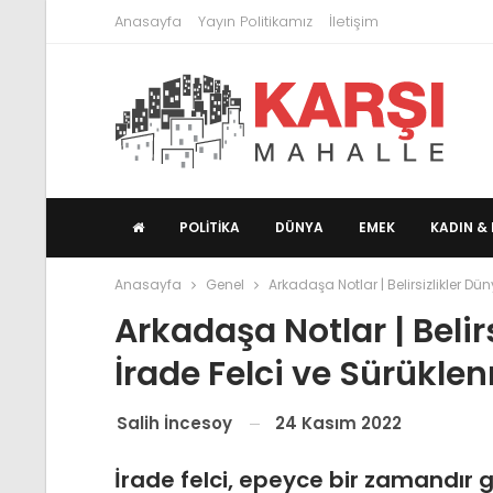
Anasayfa
Yayın Politikamız
İletişim
POLITIKA
DÜNYA
EMEK
KADIN & 
Anasayfa
Genel
Arkadaşa Notlar | Belirsizlikler D
Arkadaşa Notlar | Belir
İrade Felci ve Sürükle
24 Kasım 2022
Salih İncesoy
İrade felci, epeyce bir zamandır