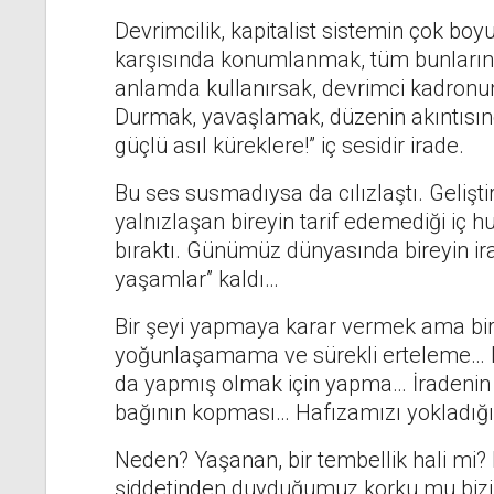
Devrimcilik, kapitalist sistemin çok boy
karşısında konumlanmak, tüm bunların ü
anlamda kullanırsak, devrimci kadronun
Durmak, yavaşlamak, düzenin akıntısınd
güçlü asıl küreklere!” iç sesidir irade.
Bu ses susmadıysa da cılızlaştı. Geliştir
yalnızlaşan bireyin tarif edemediği iç h
bıraktı. Günümüz dünyasında bireyin ira
yaşamlar” kaldı…
Bir şeyi yapmaya karar vermek ama bir t
yoğunlaşamama ve sürekli erteleme… 
da yapmış olmak için yapma… İradenin
bağının kopması… Hafızamızı yokladığ
Neden? Yaşanan, bir tembellik hali mi?
şiddetinden duyduğumuz korku mu bizi