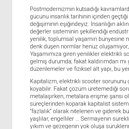
Postmodernizmin kutsadığı kavramlardan b
gücünü insanlık tarihinin içinden geçtiği 
değişiminin eşiğindeyiz. İnsanlığın aklının
değerler sisteminin şekillendiği endüst
yenilik, toplumsal yaşamın bünyesine nü
denk düşen normlar henüz oluşamıyor, 
Yaşamımıza giren yenilikler elektrikli s
gelmiş durumda; fakat kaldırımdan mı g
düzenlemeler ve fiziksel alt yapı, bu yen
Kapitalizm, elektrikli scooter sorunun
koyabilir. Fakat çözüm üretemediği soru
metalaşırken, metalara erişme şansı 
süreçlerinden koparak kapitalist sistem
“fazlalık” olarak nitelenen ve giderek b
yaşlılar, engelliler … Sermayenin süre
yıkım ve gezegenin yok oluşa sürüklenm