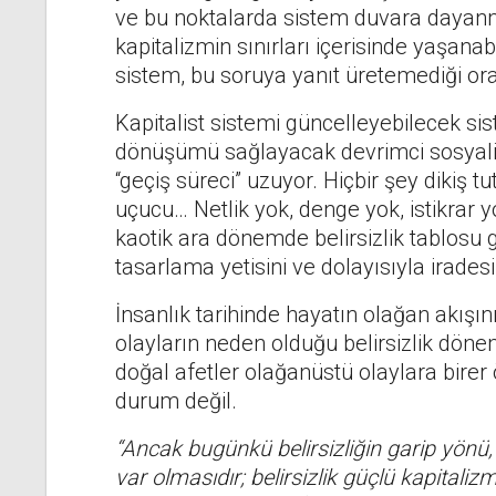
ve bu noktalarda sistem duvara dayanm
kapitalizmin sınırları içerisinde yaşanabil
sistem, bu soruya yanıt üretemediği ora
Kapitalist sistemi güncelleyebilecek sis
dönüşümü sağlayacak devrimci sosyalis
“geçiş süreci” uzuyor. Hiçbir şey dikiş 
uçucu… Netlik yok, denge yok, istikrar yo
kaotik ara dönemde belirsizlik tablosu gü
tasarlama yetisini ve dolayısıyla iradesin
İnsanlık tarihinde hayatın olağan akışı
olayların neden olduğu belirsizlik dönem
doğal afetler olağanüstü olaylara birer 
durum değil.
“Ancak bugünkü belirsizliğin garip yönü,
var olmasıdır; belirsizlik güçlü kapitalizmi