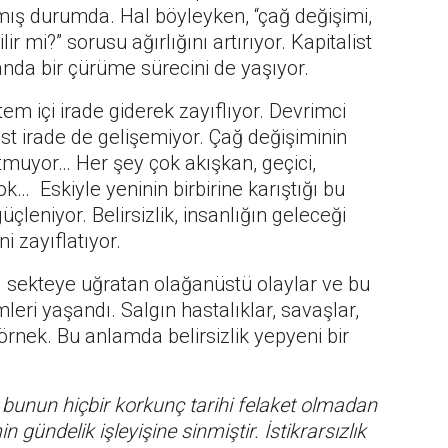
ış durumda. Hal böyleyken, “çağ değişimi,
ir mi?” sorusu ağırlığını artırıyor. Kapitalist
nda bir çürüme sürecini de yaşıyor.
tem içi irade giderek zayıflıyor. Devrimci
t irade de gelişemiyor. Çağ değişiminin
tutmuyor… Her şey çok akışkan, geçici,
k… Eskiyle yeninin birbirine karıştığı bu
çleniyor. Belirsizlik, insanlığın geleceği
i zayıflatıyor.
nı sekteye uğratan olağanüstü olaylar ve bu
leri yaşandı. Salgın hastalıklar, savaşlar,
örnek. Bu anlamda belirsizlik yepyeni bir
 bunun hiçbir korkunç tarihi felaket olmadan
n gündelik işleyişine sinmiştir. İstikrarsızlık