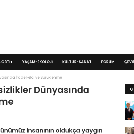
LGBTİ+
YAŞAM-EKOLOJI
KÜLTÜR-SANAT
FORUM
ÇEVIR
ünyasında İrade Felci ve Sürüklenme
sizlikler Dünyasında
G
nme
 günümüz insanının oldukça yaygın