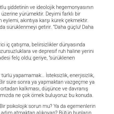
utlu şiddetinin ve ideolojik hegemonyasının
zerine yürümektir. Deyimi farklı bir
 eylemi, akıntıya karşı kürek çekmektir.
a sürüklenmeyi getirir. “Daha güçlü! Daha
ici iç çatışma, belirsizlikler dünyasında
uzursuzluklara ve depresif ruh haline yerini
desi felç oldu; geriye, “sürüklenen
ürlü yapamamak… İsteksizlik, enerjisizlik,
Bir süre sonra ya yapmaktan vazgeçme ya
 ortadan kalkması, düşünce ve davranış
ımızda ne çok örnek buluyoruz bu konuda.
 Bir psikolojik sorun mu? Ya da egemenlerin
 adım atmaktan alıkoyan? Bütün bunların