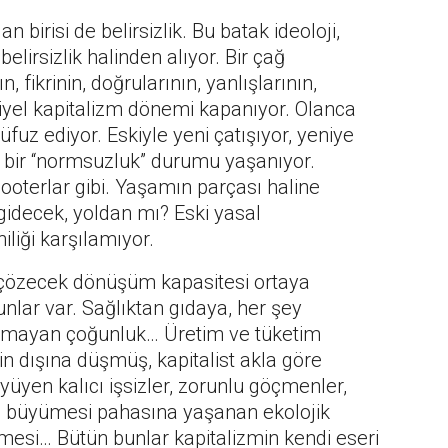
irisi de belirsizlik. Bu batak ideoloji,
belirsizlik halinden alıyor. Bir çağ
, fikrinin, doğrularının, yanlışlarının,
riyel kapitalizm dönemi kapanıyor. Olanca
fuz ediyor. Eskiyle yeni çatışıyor, yeniye
bir “normsuzluk” durumu yaşanıyor.
cooterlar gibi. Yaşamın parçası haline
idecek, yoldan mı? Eski yasal
iliği karşılamıyor.
u çözecek dönüşüm kapasitesi ortaya
nlar var. Sağlıktan gıdaya, her şey
olmayan çoğunluk… Üretim ve tüketim
in dışına düşmüş, kapitalist akla göre
üyüyen kalıcı işsizler, zorunlu göçmenler,
kli büyümesi pahasına yaşanan ekolojik
esi… Bütün bunlar kapitalizmin kendi eseri