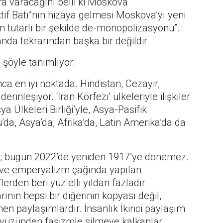
ra varacağını belli ki Moskova
tif Batı”nın hizaya gelmesi Moskova’yı yeni
n tutarlı bir şekilde de-monopolizasyonu”.
da tekrarından başka bir değildir.
şöyle tanımlıyor:
unca en iyi noktada. Hindistan, Cezayir,
derinleşiyor. ‘İran Körfezi’ ülkeleriyle ilişkiler
a Ülkeleri Birliği’yle, Asya-Pasifik
’da, Asya’da, Afrika’da, Latin Amerika’da da
ti; bugün 2022’de yeniden 1917’ye dönemez.
e ve emperyalizm çağında yapılan
erden beri yüz elli yıldan fazladır
ının hepsi bir diğerinin kopyası değil,
n paylaşımlardır. İnsanlık İkinci paylaşım
ryüzünden faşizmle silmeye kalkanlar