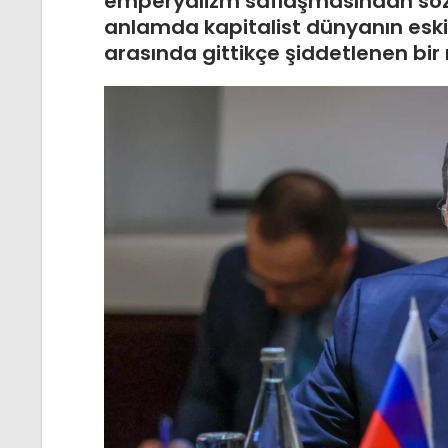
emperyalizm saflaşmasından söz
anlamda kapitalist dünyanın eski 
arasında gittikçe şiddetlenen bir