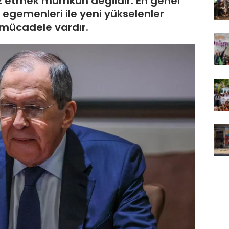
 etmek mümkün değildir. En genel
egemenleri ile yeni yükselenler
 mücadele vardır.