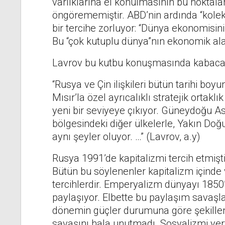
varlıklarına el konulmasının bu noktala
öngörememiştir. ABD’nin ardında “kolek
bir tercihe zorluyor: “Dünya ekonomisini
Bu “çok kutuplu dünya”nın ekonomik alan
Lavrov bu kutbu konuşmasında kabaca 
“Rusya ve Çin ilişkileri bütün tarihi boy
Mısır’la özel ayrıcalıklı stratejik ortaklık 
yeni bir seviyeye çıkıyor. Güneydoğu Asy
bölgesindeki diğer ülkelerle, Yakın Doğu
aynı şeyler oluyor. …” (Lavrov, a.y)
Rusya 1991’de kapitalizmi tercih etmiş
Bütün bu söylenenler kapitalizm içind
tercihlerdir. Emperyalizm dünyayı 1850’l
paylaşıyor. Elbette bu paylaşım savaşlar
dönemin güçler durumuna göre şekillene
savaşını hala unutmadı. Sosyalizmi ye