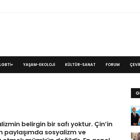
LGBTİ+
YAŞAM-EKOLOJI
KÜLTÜR-SANAT
FORUM
ÇEVIR
G
min belirgin bir safı yoktur. Çin’in
 paylaşımda sosyalizm ve