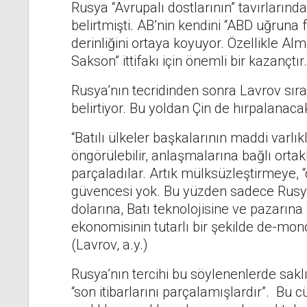
Rusya “Avrupalı dostlarının” tavırlarınd
belirtmişti. AB’nin kendini “ABD uğruna f
derinliğini ortaya koyuyor. Özellikle Alm
Sakson” ittifakı için önemli bir kazançtır.
Rusya’nın tecridinden sonra Lavrov sıra
belirtiyor. Bu yoldan Çin de hırpalanacak
“Batılı ülkeler başkalarının maddi varlı
öngörülebilir, anlaşmalarına bağlı orta
parçaladılar. Artık mülksüzleştirmeye, “
güvencesi yok. Bu yüzden sadece Rusy
dolarına, Batı teknolojisine ve pazarın
ekonomisinin tutarlı bir şekilde de-mon
(Lavrov, a.y.)
Rusya’nın tercihi bu söylenenlerde saklı
“son itibarlarını parçalamışlardır”. Bu c