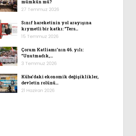
mümkün mü?
27 Temmuz 2026
Sınıf hareketinin yol arayışına
kıymetli bir katkı: “Ters…
15 Temmuz 2026
Çorum Katliamı’nın 46. yılı:
“Unutmadık,…
3 Temmuz 2026
Küba’daki ekonomik değişiklikler,
devletin rolünü…
21 Haziran 2026