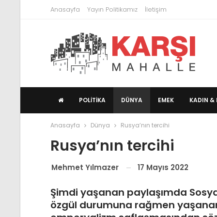
Anasayfa
Yayın Politikamız
İletişim
POLITIKA
DÜNYA
EMEK
KADIN & 
Anasayfa
Dünya
Rusya’nın tercihi
Rusya’nın tercihi
17 Mayıs 2022
Mehmet Yılmazer
Şimdi yaşanan paylaşımda Sosyaliz
özgül durumuna rağmen yaşanan