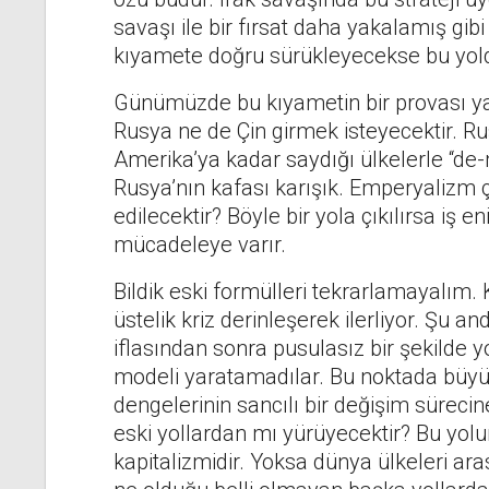
savaşı ile bir fırsat daha yakalamış gi
kıyamete doğru sürükleyecekse bu yol
Günümüzde bu kıyametin bir provası ya
Rusya ne de Çin girmek isteyecektir. Rus
Amerika’ya kadar saydığı ülkelerle “d
Rusya’nın kafası karışık. Emperyalizm ç
edilecektir? Böyle bir yola çıkılırsa iş 
mücadeleye varır.
Bildik eski formülleri tekrarlamayalım. K
üstelik kriz derinleşerek ilerliyor. Şu a
iflasından sonra pusulasız bir şekilde y
modeli yaratamadılar. Bu noktada büyük
dengelerinin sancılı bir değişim sürec
eski yollardan mı yürüyecektir? Bu yolu
kapitalizmidir. Yoksa dünya ülkeleri aras