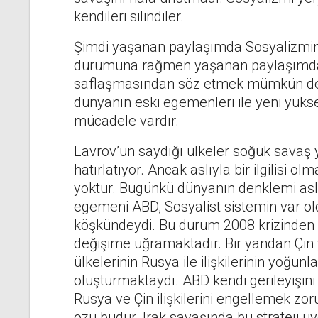
kendileri silindiler.
Şimdi yaşanan paylaşımda Sosyalizmin be
durumuna rağmen yaşanan paylaşımda
saflaşmasından söz etmek mümkün deği
dünyanın eski egemenleri ile yeni yükse
mücadele vardır.
Lavrov’un saydığı ülkeler soğuk savaş y
hatırlatıyor. Ancak aslıyla bir ilgilisi olm
yoktur. Bugünkü dünyanın denklemi aslı
egemeni ABD, Sosyalist sistemin var old
köşkündeydi. Bu durum 2008 krizinden v
değişime uğramaktadır. Bir yandan Çin 
ülkelerinin Rusya ile ilişkilerinin yoğun
oluşturmaktaydı. ABD kendi gerileyişin
Rusya ve Çin ilişkilerini engellemek zo
özü budur. Irak savaşında bu strateji u