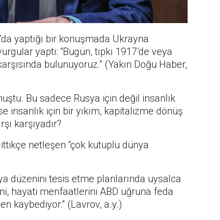
’da yaptığı bir konuşmada Ukrayna
urgular yaptı: “Bugün, tıpkı 1917’de veya
hi karşısında bulunuyoruz.” (Yakın Doğu Haber,
uştu. Bu sadece Rusya için değil insanlık
se insanlık için bir yıkım, kapitalizme dönüş
rşı karşıyadır?
gittikçe netleşen “çok kutuplu dünya
ya düzenini tesis etme planlarında uysalca
ini, hayati menfaatlerini ABD uğruna feda
n kaybediyor.” (Lavrov, a.y.)