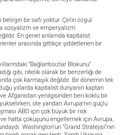
lirgin bir safı yoktur. Çin’in özgül
 sosyalizm ve emperyalizm
ldir. En genel anlamda kapitalist
lenler arasında gittikçe şiddetlenen bir
ıllarındaki “Bağlantısızlar Blokunu”
adığı gibi, nitelik olarak bir benzerliği de
nda çok karmaşık değildir. Bir dönemin tek
uğu yıllarda kapitalist dünyanın kaptan
e Afganistan yenilgisinden beri köklü bir
yükselirken, öte yandan Avrupa’nın güçlü
laşması ABD için çok büyük bir risk
i ve hatta çöküşünü engellemek için Avrupa,
rundaydı. Washington’un “Grand Stratejisi”nin
ygulandı ancak geri tepti. Şimdi Ukrayna