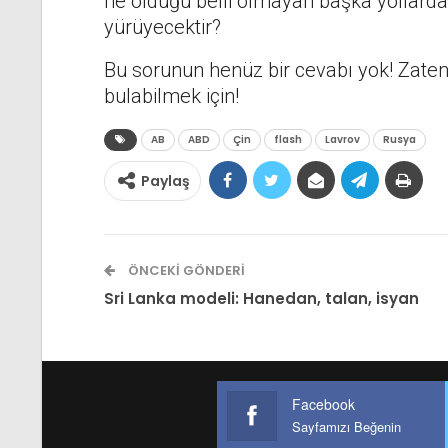
ne olduğu belli olmayan başka yollar
yürüyecektir?
Bu sorunun henüz bir cevabı yok! Zaten 
bulabilmek için!
AB
ABD
Çin
flash
Lavrov
Rusya
Paylaş
ÖNCEKI GÖNDERI
Sri Lanka modeli: Hanedan, talan, isyan
Facebook
Sayfamızı Beğenin