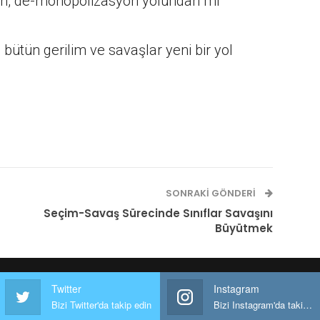
dan, de-monopolizasyon yolundan mı
bütün gerilim ve savaşlar yeni bir yol
SONRAKI GÖNDERI
Seçim-Savaş Sürecinde Sınıflar Savaşını
Büyütmek
Twitter
Instagram
Bizi Twitter'da takip edin
Bizi Instagram'da takip edin