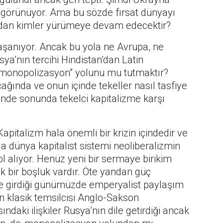
bi görünüyor. Ama bu sözde fırsat dünyayı
dan kimler yürümeye devam edecektir?
şanıyor. Ancak bu yola ne Avrupa, ne
ya’nın tercihi Hindistan’dan Latin
e-monopolizasyon” yolunu mu tutmaktır?
ağında ve onun içinde tekeller nasıl tasfiye
eninde sonunda tekelci kapitalizme karşı
apitalizm hala önemli bir krizin içindedir ve
nda dünya kapitalist sistemi neoliberalizmin
ol alıyor. Henüz yeni bir sermaye birikim
 bir boşluk vardır. Öte yandan güç
ine girdiği günümüzde emperyalist paylaşım
n klasik temsilcisi Anglo-Sakson
ındaki ilişkiler Rusya’nın dile getirdiği ancak