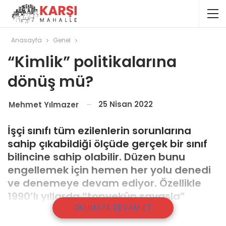
Anasayfa
Genel
“Kimlik” politikalarına
dönüş mü?
25 Nisan 2022
Mehmet Yılmazer
İşçi sınıfı tüm ezilenlerin sorunlarına
sahip çıkabildiği ölçüde gerçek bir sınıf
bilincine sahip olabilir. Düzen bunu
engellemek için hemen her yolu denedi
ve denemeye devam ediyor. Özellikle
1990’lı yıllarda “topyekûn savaşla”
başlayan ve sürekli derinleştirilen
OKUMAYA DEVAM ET
şovenizm ve milliyetçilik ile işçi sınıfını