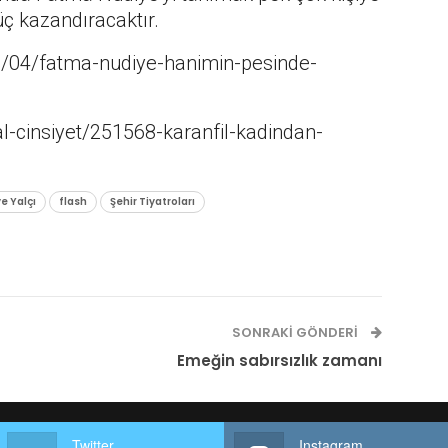
ç kazandıracaktır.
0/04/fatma-nudiye-hanimin-pesinde-
al-cinsiyet/251568-karanfil-kadindan-
e Yalçı
flash
Şehir Tiyatroları
SONRAKI GÖNDERI
Emeğin sabırsızlık zamanı
Twitter
Instagram