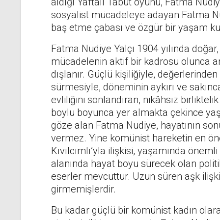
aldığı Yaftalı Tabut oyunu, Fatma Nudiy
sosyalist mücadeleye adayan Fatma Nudiy
baş etme çabası ve özgür bir yaşam k
Fatma Nudiye Yalçı 1904 yılında doğar, l
mücadelenin aktif bir kadrosu olunca an
dışlanır. Güçlü kişiliğiyle, değerlerinde
sürmesiyle, döneminin aykırı ve sakıncal
evliliğini sonlandıran, nikâhsız birlikte
boylu boyunca yer almakta çekince ya
göze alan Fatma Nudiye, hayatının son
vermez. Yine komünist hareketin en öne
Kıvılcımlı’yla ilişkisi, yaşamında öneml
alanında hayat boyu sürecek olan politik i
eserler mevcuttur. Uzun süren aşk ilişk
girmemişlerdir.
Bu kadar güçlü bir komünist kadın olarak