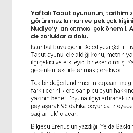
Yaftalı Tabut oyununun, tarihimi
görünmez kılınan ve pek çok kişi
Nudiye’yi anlatması çok önemli. 
de zorluklarla dolu.
İstanbul Büyükşehir Belediyesi Şehir Ti
Tabut oyunu, ele aldığı konu, metnin yar
ilgi çekici ve etkileyici bir eser olmuş
geçenleri takdirle anmak gerekiyor.
Tek bir değerlendirmenin kapsamına gi
farklı derinliklere sahip bu oyun hakkı
yazının hedefi, “oyuna ilgiyi artıracak iz
paylaşarak 95 dakika boyunca izleyecek
sağlamak” olacak…
Bilgesu Erenus’un yazdığı, Yelda Baskın