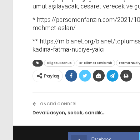
umut aşılayacak, cesaret verecek ve gü
* https://parsomenfanzin.com/2021/1
mehmet-aslan/
** https://m.bianet.org/bianet/toplums
kadina-fatma-nudiye-yalci
Bilgesu Erenus
Dr. Hikmet Kıvılcımlı
Fatma Nudiy
Paylaş
ÖNCEKI GÖNDERI
Devalüasyon, sokak, sandık…
Facebook