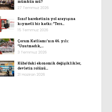
mümkün mü?
27 Temmuz 2026
Sınıf hareketinin yol arayışına
kıymetli bir katkı: “Ters…
15 Temmuz 2026
Çorum Katliamı’nın 46. yılı:
“Unutmadık,…
3 Temmuz 2026
Küba’daki ekonomik değişiklikler,
devletin rolünü…
21 Haziran 2026