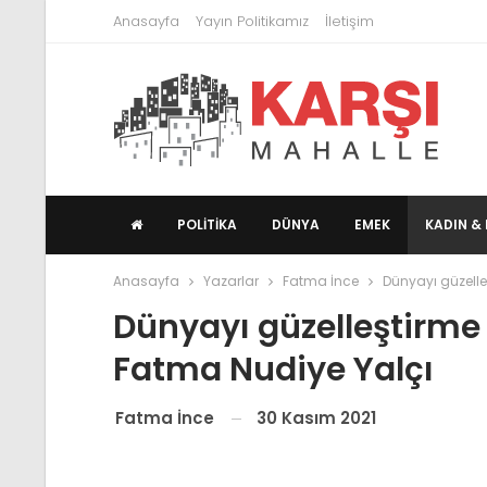
Anasayfa
Yayın Politikamız
İletişim
POLITIKA
DÜNYA
EMEK
KADIN & 
Anasayfa
Yazarlar
Fatma İnce
Dünyayı güzelle
Dünyayı güzelleştirme
Fatma Nudiye Yalçı
30 Kasım 2021
Fatma İnce