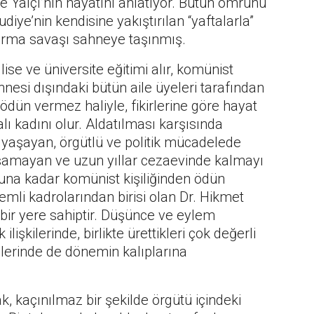
e Yalçı’nın hayatını anlatıyor. Bütün ömrünü
e’nin kendisine yakıştırılan “yaftalarla”
urma savaşı sahneye taşınmış.
ise ve üniversite eğitimi alır, komünist
nesi dışındaki bütün aile üyeleri tarafından
n ödün vermez haliyle, fikirlerine göre hayat
ı kadını olur. Aldatılması karşısında
lik yaşayan, örgütlü ve politik mücadelede
şamayan ve uzun yıllar cezaevinde kalmayı
una kadar komünist kişiliğinden ödün
mli kadrolarından birisi olan Dr. Hikmet
i bir yere sahiptir. Düşünce ve eylem
lişkilerinde, birlikte ürettikleri çok değerli
ilerinde de dönemin kalıplarına
, kaçınılmaz bir şekilde örgütü içindeki