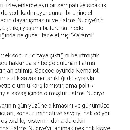
 izleyenlerde ayrı bir sempati ve sıcaklık
il de yedi kadın oyuncunun birbirine el
 kadın dayanışmasını ve Fatma Nudiye’nin
, eşitlikçi yaşamı bizlere sahnede
ığında ne güzel ifade etmiş: “Karanfil”
emek sonucu ortaya çıktığını belirtmiştik.
ucu hakkında az belge bulunan Fatma
kın anlatılmış. Sadece oyunda Kemalist
msızlık savaşına tanıklığı dolayısıyla
ette olumlu karşılamıştır; ama politik
rıyla savaş içinde olmuştur Fatma Nudiye.
ayatının gün yüzüne çıkmasını ve günümüze
cıları, sonsuz minneti ve saygıyı hak ediyor.
e eşitsizlikçi sistemin daha da etkin
ında Fatma Nudiye’yi tanımak pek çok kişiye