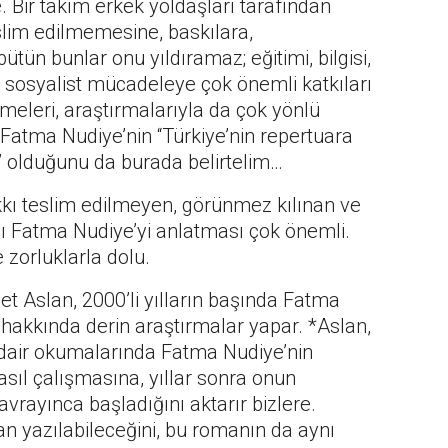
e. Bir takım erkek yoldaşları tarafından
lim edilmemesine, baskılara,
bütün bunlar onu yıldıramaz; eğitimi, bilgisi,
yle sosyalist mücadeleye çok önemli katkıları
lemeleri, araştırmalarıyla da çok yönlü
 Fatma Nudiye’nin “Türkiye’nin repertuara
ı” olduğunu da burada belirtelim…
kkı teslim edilmeyen, görünmez kılınan ve
ı Fatma Nudiye’yi anlatması çok önemli.
zorluklarla dolu.
et Aslan, 2000’li yılların başında Fatma
ı hakkında derin araştırmalar yapar. *Aslan,
ya dair okumalarında Fatma Nudiye’nin
asıl çalışmasına, yıllar sonra onun
kavrayınca başladığını aktarır bizlere.
n yazılabileceğini, bu romanın da aynı