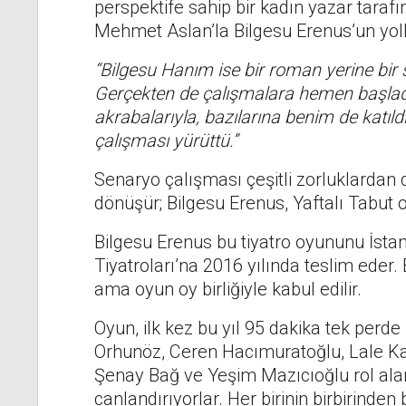
perspektife sahip bir kadın yazar tarafı
Mehmet Aslan’la Bilgesu Erenus’un yolla
“Bilgesu Hanım ise bir roman yerine bir 
Gerçekten de çalışmalara hemen başladı,
akrabalarıyla, bazılarına benim de katıld
çalışması yürüttü.”
Senaryo çalışması çeşitli zorluklardan do
dönüşür; Bilgesu Erenus, Yaftalı Tabut 
Bilgesu Erenus bu tiyatro oyununu İsta
Tiyatroları’na 2016 yılında teslim eder. B
ama oyun oy birliğiyle kabul edilir.
Oyun, ilk kez bu yıl 95 dakika tek per
Orhunöz, Ceren Hacımuratoğlu, Lale Ka
Şenay Bağ ve Yeşim Mazıcıoğlu rol alar
canlandırıyorlar. Her birinin birbirinden 