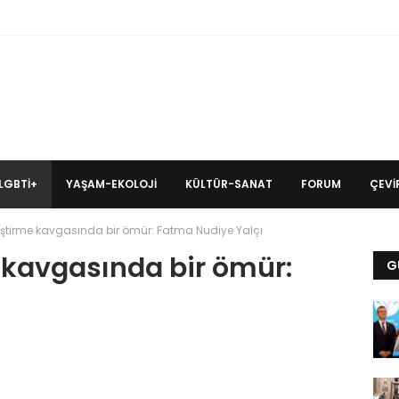
LGBTİ+
YAŞAM-EKOLOJI
KÜLTÜR-SANAT
FORUM
ÇEVIR
ştirme kavgasında bir ömür: Fatma Nudiye Yalçı
 kavgasında bir ömür:
G