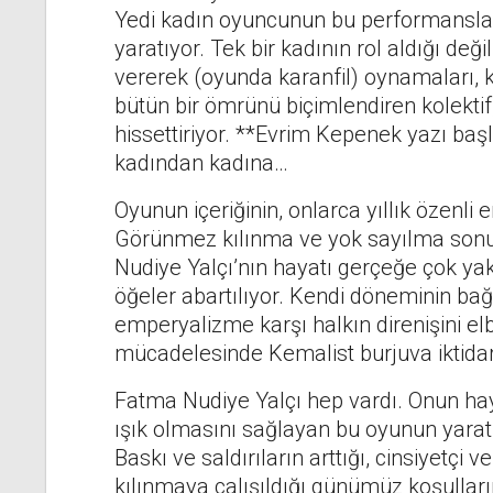
Yedi kadın oyuncunun bu performansları,
yaratıyor. Tek bir kadının rol aldığı değ
vererek (oyunda karanfil) oynamaları,
bütün bir ömrünü biçimlendiren kolektif
hissettiriyor. **Evrim Kepenek yazı başl
kadından kadına…
Oyunun içeriğinin, onlarca yıllık özenli 
Görünmez kılınma ve yok sayılma son
Nudiye Yalçı’nın hayatı gerçeğe çok ya
öğeler abartılıyor. Kendi döneminin bağı
emperyalizme karşı halkın direnişini elb
mücadelesinde Kemalist burjuva iktida
Fatma Nudiye Yalçı hep vardı. Onun h
ışık olmasını sağlayan bu oyunun yaratı
Baskı ve saldırıların arttığı, cinsiyetçi v
kılınmaya çalışıldığı günümüz koşullar