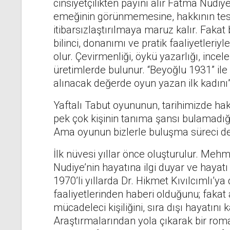
cinsiyetçilikten payını alır Fatma Nudiy
emeğinin görünmemesine, hakkının tes
itibarsızlaştırılmaya maruz kalır. Fakat 
bilinci, donanımı ve pratik faaliyetleri
olur. Çevirmenliği, öykü yazarlığı, ince
üretimlerde bulunur. “Beyoğlu 1931” ile
alınacak değerde oyun yazan ilk kadın
Yaftalı Tabut oyununun, tarihimizde ha
pek çok kişinin tanıma şansı bulamadığ
Ama oyunun bizlerle buluşma süreci de 
İlk nüvesi yıllar önce oluşturulur. Mehm
Nudiye’nin hayatına ilgi duyar ve hayat
1970’li yıllarda Dr. Hikmet Kıvılcımlı’
faaliyetlerinden haberi olduğunu; fakat 
mücadeleci kişiliğini, sıra dışı hayatını 
Araştırmalarından yola çıkarak bir roma