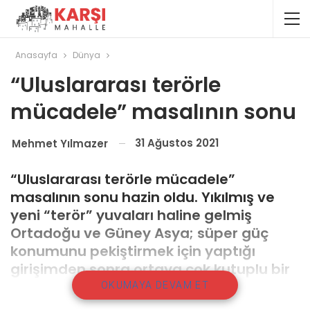
Anasayfa
Dünya
“Uluslararası terörle
mücadele” masalının sonu
31 Ağustos 2021
Mehmet Yılmazer
“Uluslararası terörle mücadele”
masalının sonu hazin oldu. Yıkılmış ve
yeni “terör” yuvaları haline gelmiş
Ortadoğu ve Güney Asya; süper güç
konumunu pekiştirmek için yaptığı
girişimden sonra ortaya çok kutuplu bir
dünyanın çıkması; Batı dünyasını iyice
OKUMAYA DEVAM ET
rahatsız eden büyük bir göç dalgasının