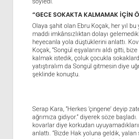
söyledi.
“GECE SOKAKTA KALMAMAK İÇİN ÖZ
Olaya şahit olan Ebru Koçak, her yıl bu 
maddi imkânsızlıktan dolayı gelemedikle
heyecanla yola düştüklerini anlattı. Kov
Koçak, “Songül eşyalarını aldı gitti, bize
kalmak istedik, çoluk çocukla sokaklard
yatıştıralım da Songül gitmesin diye uğ
şeklinde konuştu.
Serap Kara, “Herkes ‘çingene’ deyip zate
ağrımıza gidiyor.” diyerek söze başladı
kovarlar diye korkudan uyuyamadıklarını
anlattı. “Bizde Hak yoluna geldik, yala