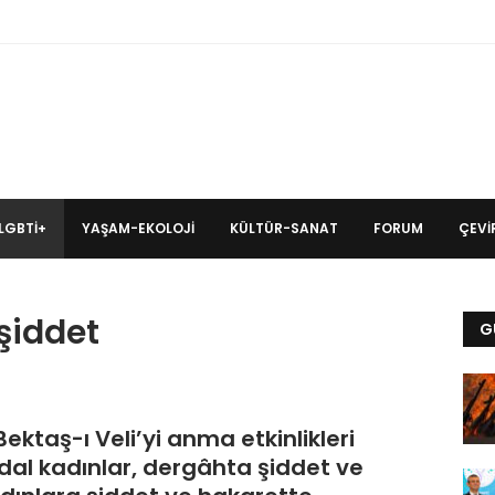
LGBTİ+
YAŞAM-EKOLOJI
KÜLTÜR-SANAT
FORUM
ÇEVIR
şiddet
G
Bektaş-ı Veli’yi anma etkinlikleri
al kadınlar, dergâhta şiddet ve