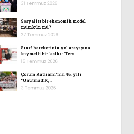
31 Temmuz 2026
Sosyalist bir ekonomik model
mümkün mü?
27 Temmuz 2026
Sınıf hareketinin yol arayışına
kıymetli bir katkı: “Ters…
15 Temmuz 2026
Çorum Katliamı’nın 46. yılı:
“Unutmadık,…
3 Temmuz 2026