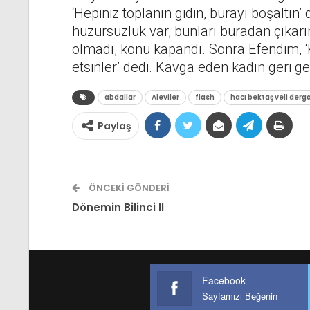
‘Hepiniz toplanın gidin, burayı boşaltın’
huzursuzluk var, bunları buradan çıkarın’ 
olmadı, konu kapandı. Sonra Efendim, 
etsinler’ dedi. Kavga eden kadın geri g
abdallar
Aleviler
flash
hacı bektaş veli derg
Paylaş
ÖNCEKI GÖNDERI
Dönemin Bilinci II
Facebook
Sayfamızı Beğenin