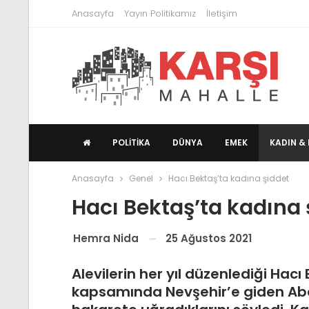
Anasayfa
Yayın Politikamız
İletişim
POLITIKA
DÜNYA
EMEK
KADIN & 
Anasayfa
Genel
Hacı Bektaş’ta kadına şiddet
Hacı Bektaş’ta kadına 
25 Ağustos 2021
Hemra Nida
Alevilerin her yıl düzenlediği Hacı 
kapsamında Nevşehir’e giden Abd