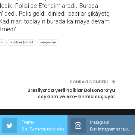
 dedik. Polisi de Efendim aradı, ‘Burada
dedi. Polis geldi, dinledi, bacılar şikâyetçi
‘Kadınları toplayın burada kalmaya devam
elmedi”
ahı
Kadına Şiddet
serçeşme
SONRAKI GÖNDERI
Brezilya’da yerli halklar Bolsonaro’yu
soykırım ve eko-kırımla suçluyor
Twitter
Instagram
Bizi Twitter'da takip edin
Bizi Instagram'da takip edin