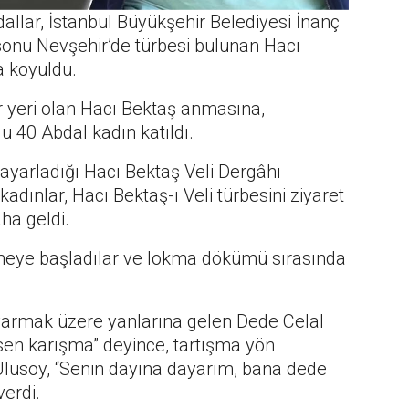
allar, İstanbul Büyükşehir Belediyesi İnanç
sonu Nevşehir’de türbesi bulunan Hacı
a koyuldu.
ir yeri olan Hacı Bektaş anmasına,
lu 40 Abdal kadın katıldı.
ayarladığı Hacı Bektaş Veli Dergâhı
dınlar, Hacı Bektaş-ı Veli türbesini ziyaret
ha geldi.
eye başladılar ve lokma dökümü sırasında
yarmak üzere yanlarına gelen Dede Celal
en karışma” deyince, tartışma yön
 Ulusoy, “Senin dayına dayarım, bana dede
verdi.