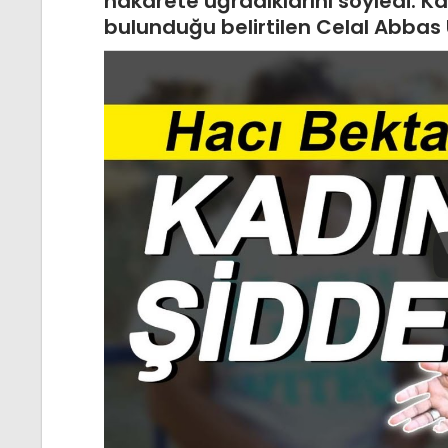
hakarete uğradıklarını söyledi. K
bulunduğu belirtilen Celal Abbas U