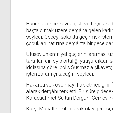
Bunun üzerine kavga çıktı ve birçok kad
başta olmak üzere dergâha gelen kadın
söyledi. Geceyi sokakta geçirmek iste
çocukları hatırına dergâhta bir gece da
Ulusoy’un emniyet güçlerini araması üzeri
tarafları dinleyip ortalığı yatıştırdıkta
iddiasına göre, polis Susmaz’a şikayetç
işten zararlı çıkacağını söyledi.
Hakareti ve kovulmayı hak etmediğini i
alarak dergâhı terk etti. Bir süre gide
Karacaahmet Sultan Dergahı Cemevi’ne
Karşı Mahalle ekibi olarak olay gecesi,