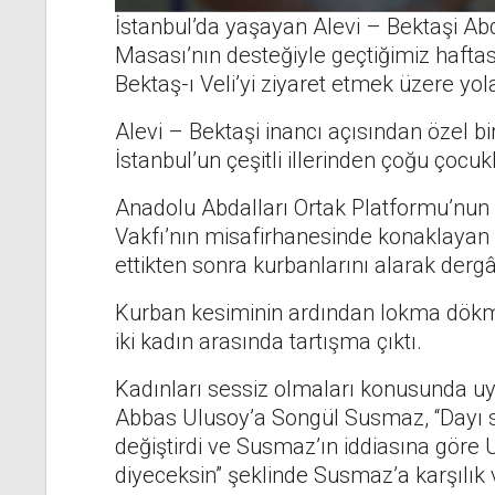
İstanbul’da yaşayan Alevi – Bektaşi Abd
Masası’nın desteğiyle geçtiğimiz hafta
Bektaş-ı Veli’yi ziyaret etmek üzere yol
Alevi – Bektaşi inancı açısından özel b
İstanbul’un çeşitli illerinden çoğu çocuk
Anadolu Abdalları Ortak Platformu’nun 
Vakfı’nın misafirhanesinde konaklayan ka
ettikten sonra kurbanlarını alarak dergâ
Kurban kesiminin ardından lokma dökm
iki kadın arasında tartışma çıktı.
Kadınları sessiz olmaları konusunda u
Abbas Ulusoy’a Songül Susmaz, “Dayı s
değiştirdi ve Susmaz’ın iddiasına göre
diyeceksin” şeklinde Susmaz’a karşılık 