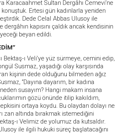
sonra Karacaahmet Sultan Dergâhı Cemevi’ne
 konuştuk. Ertesi gün kadınlarla yeniden
leştirdik. Dede Celal Abbas Ulusoy ile
 dergâhın kapısını çaldık ancak kendisinin
yeceği beyan edildi.
EDİM”
ı Bektaş-ı Veli’ye yüz sürmeye, cemini edip,
ongül Susmaz, yaşadığı olay karşısında
aran kişinin dede olduğunu bilmeden ağız
 Susmaz, “Dayına dayarım, bir kadına
a neden susayım? Hangi makam insana
cuklarımın gözü önünde itilip kakıldım,
tepkisini ortaya koydu. Bu olaydan dolayı ne
ı zan altında bırakmak istemediğini
Bektaş-ı Velimiz de yolumuz da kutsaldır.
usoy ile ilgili hukuki süreç başlatacağını