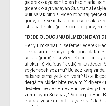
giderek olaya şahit olan kadınlarla, 
giderek olayı yaşayan Susmaz ailesiyle
buluşarak bir dizi video röportaj gerçek
görüşmek ve iddiaları ona sormak üzere
istirahatte olduğu, ekibimizle görüşeme
“DEDE OLDUĞUNU BİLMEDEN DAYI D
Her yıl imkânlarını seferber ederek Hac
lokmasını dökmeye geldiğini anlatan S
şoka uğradığını söyledi. Kendilerini uy
alışkanlığıyla “dayı” dediğini kaydeden
söylenecek söz mü? Bu söz karşısınd
hakaret etme yetkisini verir? Üstelik ço
dergâhta şiddet bize reva mı?” diyerek 
dedeleri ne de cemevlerini ve dergahlar
vurgulayan Susmaz, “Pirlerin piri Hacı 
Burada yaşananlar buraya has…” dedi. Ul