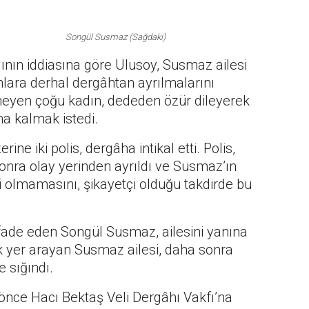
Songül Susmaz (Sağdaki)
ının iddiasına göre Ulusoy, Susmaz ailesi
lara derhal dergâhtan ayrılmalarını
meyen çoğu kadın, dededen özür dileyerek
ha kalmak istedi.
ne iki polis, dergâha intikal etti. Polis,
n sonra olay yerinden ayrıldı ve Susmaz’ın
i olmamasını, şikayetçi olduğu takdirde bu
fade eden Songül Susmaz, ailesini yanına
cek yer arayan Susmaz ailesi, daha sonra
 sığındı.
 önce Hacı Bektaş Veli Dergâhı Vakfı’na