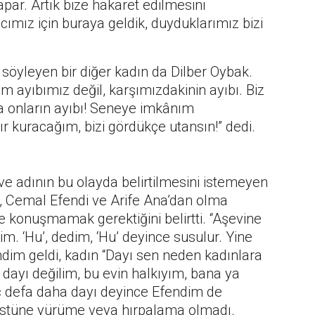
ar. Artık bize hakaret edilmesini
ncımız için buraya geldik, duyduklarımız bizi
 söyleyen bir diğer kadın da Dilber Oybak.
m ayıbımız değil, karşımızdakinin ayıbı. Biz
a onların ayıbı! Seneye imkânım
ır kuracağım, bizi gördükçe utansın!” dedi.
 adının bu olayda belirtilmesini istemeyen
i, Cemal Efendi ve Arife Ana’dan olma
e konuşmamak gerektiğini belirtti. “Aşevine
m. ‘Hu’, dedim, ‘Hu’ deyince susulur. Yine
dim geldi, kadın “Dayı sen neden kadınlara
dayı değilim, bu evin halkıyım, bana ya
aç defa daha dayı deyince Efendim de
i üstüne yürüme veya hırpalama olmadı.