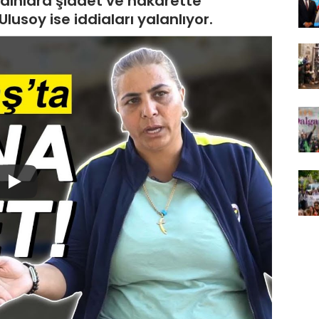
adınlara şiddet ve hakarette
lusoy ise iddiaları yalanlıyor.