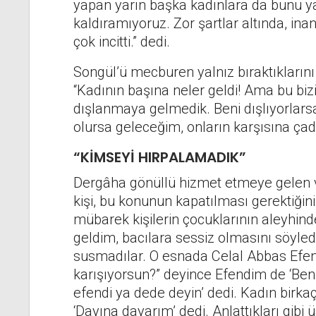
yapan yarın başka kadınlara da bunu yap
kaldıramıyoruz. Zor şartlar altında, ina
çok incitti.” dedi.
Songül’ü mecburen yalnız bıraktıklarını
“Kadının başına neler geldi! Ama bu bizi
dışlanmaya gelmedik. Beni dışlıyorlars
olursa geleceğim, onların karşısına çad
“KİMSEYİ HIRPALAMADIK”
Dergâha gönüllü hizmet etmeye gelen ve
kişi, bu konunun kapatılması gerektiğin
mübarek kişilerin çocuklarının aleyhind
geldim, bacılara sessiz olmasını söyledi
susmadılar. O esnada Celal Abbas Efen
karışıyorsun?” deyince Efendim de ‘Ben 
efendi ya dede deyin’ dedi. Kadın birk
‘Dayına dayarım’ dedi. Anlattıkları gib