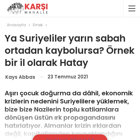
Anasayfa
Emek
Ya Suriyeliler yarın sabah
ortadan kaybolursa? Örnek
bir il olarak Hatay
23 Temmuz 2021
Kays Abbas
Aşırı çocuk doğurma da dâhil, ekonomik
krizlerin nedenini Suriyelilere yüklemek,
bize bize Nazilerin toplu katliamlara
dönüşen üstün ırk propagandasını
hatırlatıyor. Almanlar krizin ırklardan
değil, kapitalizmden kaynaklandığını